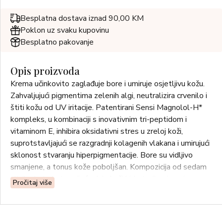
Besplatna dostava iznad 90,00 KM
Poklon uz svaku kupovinu
Besplatno pakovanje
Opis proizvoda
Krema učinkovito zaglađuje bore i umiruje osjetljivu kožu.
Zahvaljujući pigmentima zelenih algi, neutralizira crvenilo i
štiti kožu od UV iritacije. Patentirani Sensi Magnolol-H*
kompleks, u kombinaciji s inovativnim tri-peptidom i
vitaminom E, inhibira oksidativni stres u zreloj koži,
suprotstavljajući se razgradnji kolagenih vlakana i umirujući
sklonost stvaranju hiperpigmentacije. Bore su vidljivo
smanjene, a tonus kože poboljšan. Kompozicija od sedam
uljnih ekstrakata cvijeća daje koži hidrataciju, njegu i
Pročitaj više
svilenkastu mekoću.
*Patent brenda Dr Irena Eris, br. P.246386