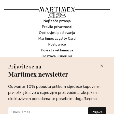
Annuus (Sunflower) Seed Oil, Citrus Aurantium Amara
(Bitter Orange) Flower Extract, Jasminum Officinale
(Jasmine) Flower Extract, Lavandula Angustifolia
(Lavender) Flower Extract, Paeonia Officinalis Flower
Najčešća pitanja
Extract, Prunus Serrulata Flower Extract, Sambucus Nigra
Pravila privatnosti
Flower Extract, Rosa Damascena Flower Oil, 1,2-
Opći uvjeti poslovanja
Hexanediol, Xanthan Gum, Phytic Acid, Cellulose,
Martimex Loyalty Card
Trehalose, Citric Acid, Ethylhexylglycerin,
Poslovnice
Hydroxyethylcellulose, Sodium Citrate, Potassium
Povrat i reklamacija
Sorbate, Sodium Benzoate, Parfum (Fragrance), CI 75810
Dostava i isporuka
Plaćanje robe
Prijavite se na
Martimex newsletter
Newsletter
Ostvarite 10% popusta prilikom sljedeće kupovine i prvi otkrijte
Ostvarite 10% popusta prilikom sljedeće kupovine i
sve o najnovijim proizvodima, akcijskim i ekskluzivnim
ponudama te posebnim događanjima.
prvi otkrijte sve o najnovijim proizvodima, akcijskim i
ekskluzivnim ponudama te posebnim događanjima.
Prijava
Prijava