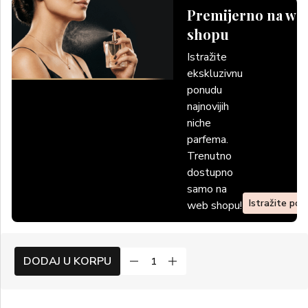
Premijerno na we
shopu
Istražite
ekskluzivnu
ponudu
najnovijih
niche
parfema.
Trenutno
dostupno
samo na
Istražite po
web shopu!
DODAJ U KORPU