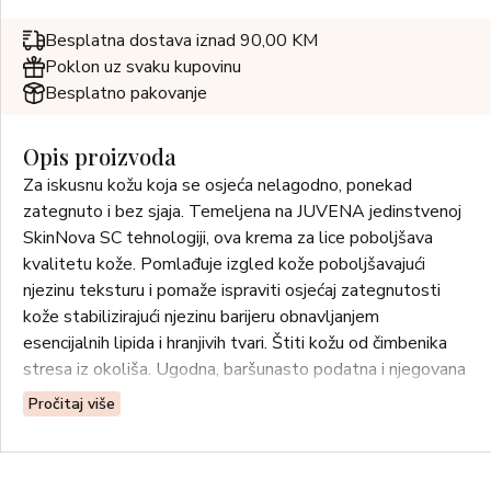
Besplatna dostava iznad 90,00 KM
Poklon uz svaku kupovinu
Besplatno pakovanje
Opis proizvoda
Za iskusnu kožu koja se osjeća nelagodno, ponekad
zategnuto i bez sjaja. Temeljena na JUVENA jedinstvenoj
SkinNova SC tehnologiji, ova krema za lice poboljšava
kvalitetu kože. Pomlađuje izgled kože poboljšavajući
njezinu teksturu i pomaže ispraviti osjećaj zategnutosti
kože stabilizirajući njezinu barijeru obnavljanjem
esencijalnih lipida i hranjivih tvari. Štiti kožu od čimbenika
stresa iz okoliša. Ugodna, baršunasto podatna i njegovana
koža.
Pročitaj više
Upotreba: Svako jutro nakon čišćenja nanesite na lice.
Normalna do suha koža.