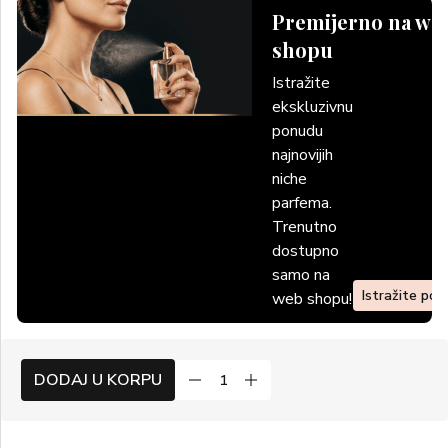
Premijerno na we
shopu
Istražite
ekskluzivnu
ponudu
najnovijih
niche
parfema.
Trenutno
dostupno
samo na
Istražite po
web shopu!
DODAJ U KORPU