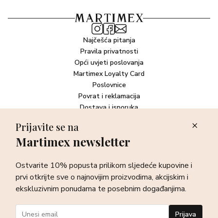
Najčešća pitanja
Pravila privatnosti
Opći uvjeti poslovanja
Martimex Loyalty Card
Poslovnice
Povrat i reklamacija
Dostava i isporuka
Plaćanje robe
Prijavite se na
Martimex newsletter
Newsletter
Ostvarite 10% popusta prilikom sljedeće kupovine i prvi otkrijte
Ostvarite 10% popusta prilikom sljedeće kupovine i
sve o najnovijim proizvodima, akcijskim i ekskluzivnim
ponudama te posebnim događanjima.
prvi otkrijte sve o najnovijim proizvodima, akcijskim i
ekskluzivnim ponudama te posebnim događanjima.
Prijava
Prijava