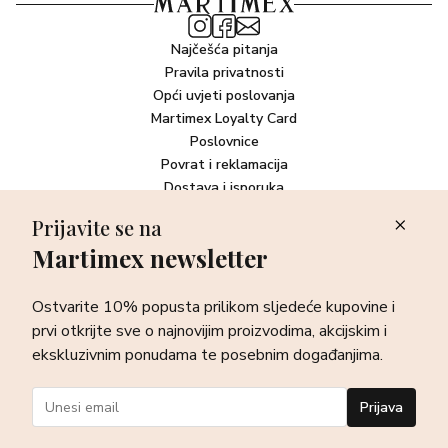
Najčešća pitanja
Pravila privatnosti
Opći uvjeti poslovanja
Martimex Loyalty Card
Poslovnice
Povrat i reklamacija
Dostava i isporuka
Plaćanje robe
Prijavite se na
Martimex newsletter
Newsletter
Ostvarite 10% popusta prilikom sljedeće kupovine i prvi otkrijte
Ostvarite 10% popusta prilikom sljedeće kupovine i
sve o najnovijim proizvodima, akcijskim i ekskluzivnim
ponudama te posebnim događanjima.
prvi otkrijte sve o najnovijim proizvodima, akcijskim i
ekskluzivnim ponudama te posebnim događanjima.
Prijava
Prijava