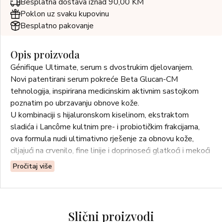
Besplatna dostava iznad 90,00 KM
Poklon uz svaku kupovinu
Besplatno pakovanje
Opis proizvoda
Génifique Ultimate, serum s dvostrukim djelovanjem.
Novi patentirani serum pokreće Beta Glucan-CM
tehnologija, inspirirana medicinskim aktivnim sastojkom
poznatim po ubrzavanju obnove kože.
U kombinaciji s hijaluronskom kiselinom, ekstraktom
sladića i Lancôme kultnim pre- i probiotičkim frakcijama,
ova formula nudi ultimativno rješenje za obnovu kože,
ciljajući na crvenilo, fine linije i doprinoseći glatkoći i mekoći
kože.
Pročitaj više
Slični proizvodi