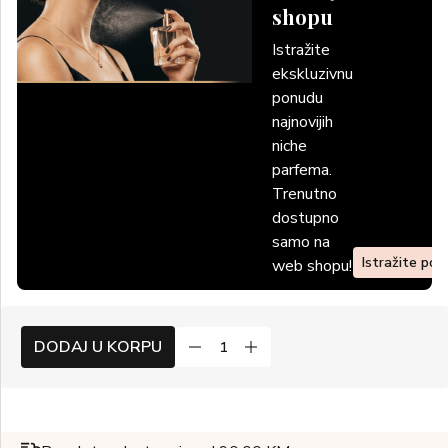
shopu
Istražite
ekskluzivnu
ponudu
najnovijih
niche
parfema.
Trenutno
dostupno
samo na
Istražite po
web shopu!
DODAJ U KORPU