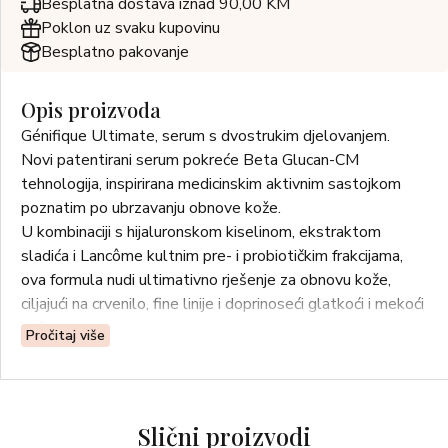
Besplatna dostava iznad 90,00 KM
Poklon uz svaku kupovinu
Besplatno pakovanje
Opis proizvoda
Génifique Ultimate, serum s dvostrukim djelovanjem.
Novi patentirani serum pokreće Beta Glucan-CM
tehnologija, inspirirana medicinskim aktivnim sastojkom
poznatim po ubrzavanju obnove kože.
U kombinaciji s hijaluronskom kiselinom, ekstraktom
sladića i Lancôme kultnim pre- i probiotičkim frakcijama,
ova formula nudi ultimativno rješenje za obnovu kože,
ciljajući na crvenilo, fine linije i doprinoseći glatkoći i mekoći
kože.
Pročitaj više
Slični proizvodi