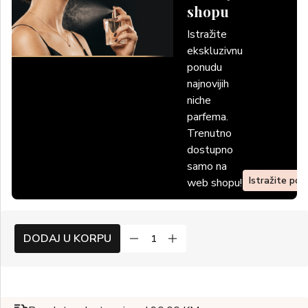
shopu
Istražite
ekskluzivnu
ponudu
najnovijih
niche
parfema.
Trenutno
dostupno
samo na
Istražite po
web shopu!
DODAJ U KORPU