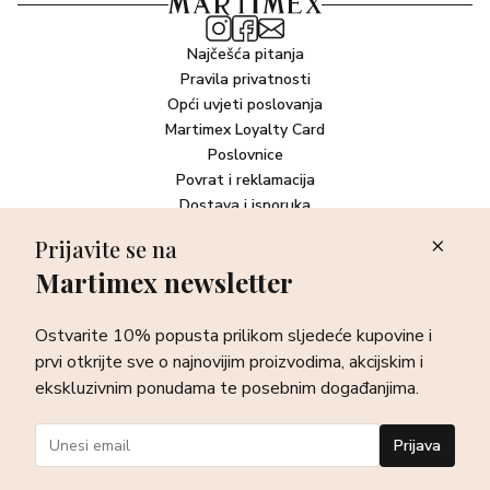
Najčešća pitanja
Pravila privatnosti
Opći uvjeti poslovanja
Martimex Loyalty Card
Poslovnice
Povrat i reklamacija
Dostava i isporuka
Plaćanje robe
Prijavite se na
Martimex newsletter
Newsletter
Ostvarite 10% popusta prilikom sljedeće kupovine i prvi otkrijte
Ostvarite 10% popusta prilikom sljedeće kupovine i
sve o najnovijim proizvodima, akcijskim i ekskluzivnim
ponudama te posebnim događanjima.
prvi otkrijte sve o najnovijim proizvodima, akcijskim i
ekskluzivnim ponudama te posebnim događanjima.
Prijava
Prijava