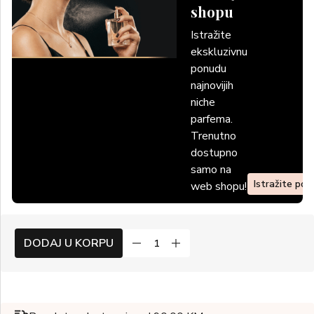
shopu
Istražite
ekskluzivnu
ponudu
najnovijih
niche
parfema.
Trenutno
dostupno
samo na
Istražite po
web shopu!
DODAJ U KORPU