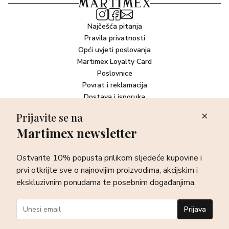
Najčešća pitanja
Pravila privatnosti
Opći uvjeti poslovanja
Martimex Loyalty Card
Poslovnice
Povrat i reklamacija
Dostava i isporuka
Plaćanje robe
Prijavite se na
Martimex newsletter
Newsletter
Ostvarite 10% popusta prilikom sljedeće kupovine i prvi otkrijte
Ostvarite 10% popusta prilikom sljedeće kupovine i
sve o najnovijim proizvodima, akcijskim i ekskluzivnim
ponudama te posebnim događanjima.
prvi otkrijte sve o najnovijim proizvodima, akcijskim i
ekskluzivnim ponudama te posebnim događanjima.
Prijava
Prijava