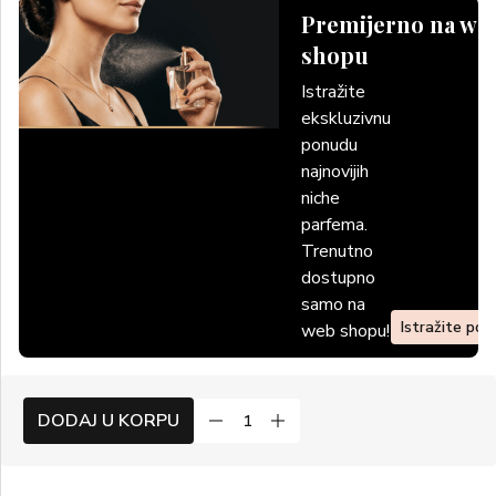
Premijerno na we
shopu
Istražite
ekskluzivnu
ponudu
najnovijih
niche
parfema.
Trenutno
dostupno
samo na
Istražite po
web shopu!
DODAJ U KORPU