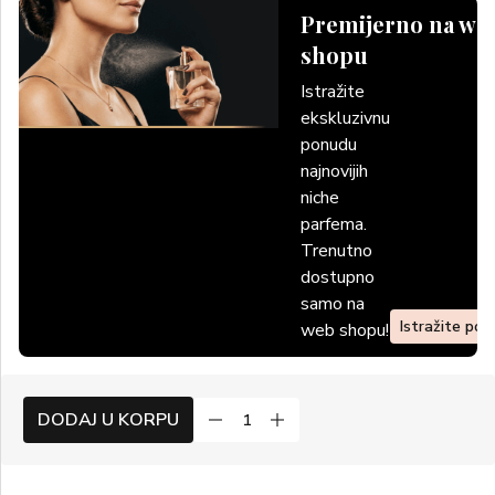
Premijerno na we
shopu
Istražite
ekskluzivnu
ponudu
najnovijih
niche
parfema.
Trenutno
dostupno
samo na
Istražite po
web shopu!
DODAJ U KORPU