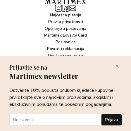
Najčešća pitanja
Pravila privatnosti
Opći uvjeti poslovanja
Martimex Loyalty Card
Poslovnice
Povrat i reklamacija
Dostava i isporuka
Plaćanje robe
Prijavite se na
Martimex newsletter
Newsletter
Ostvarite 10% popusta prilikom sljedeće kupovine i prvi otkrijte
Ostvarite 10% popusta prilikom sljedeće kupovine i
sve o najnovijim proizvodima, akcijskim i ekskluzivnim
ponudama te posebnim događanjima.
prvi otkrijte sve o najnovijim proizvodima, akcijskim i
ekskluzivnim ponudama te posebnim događanjima.
Prijava
Prijava