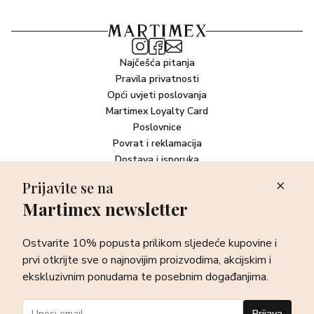
Najčešća pitanja
Pravila privatnosti
Opći uvjeti poslovanja
Martimex Loyalty Card
Poslovnice
Povrat i reklamacija
Dostava i isporuka
Plaćanje robe
Prijavite se na
Martimex newsletter
Newsletter
Ostvarite 10% popusta prilikom sljedeće kupovine i prvi otkrijte
Ostvarite 10% popusta prilikom sljedeće kupovine i
sve o najnovijim proizvodima, akcijskim i ekskluzivnim
ponudama te posebnim događanjima.
prvi otkrijte sve o najnovijim proizvodima, akcijskim i
ekskluzivnim ponudama te posebnim događanjima.
Prijava
Prijava