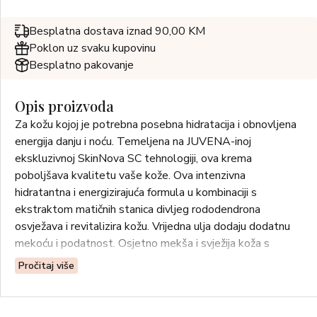
Besplatna dostava iznad 90,00 KM
Poklon uz svaku kupovinu
Besplatno pakovanje
Opis proizvoda
Za kožu kojoj je potrebna posebna hidratacija i obnovljena
energija danju i noću. Temeljena na JUVENA-inoj
ekskluzivnoj SkinNova SC tehnologiji, ova krema
poboljšava kvalitetu vaše kože. Ova intenzivna
hidratantna i energizirajuća formula u kombinaciji s
ekstraktom matičnih stanica divljeg rododendrona
osvježava i revitalizira kožu. Vrijedna ulja dodaju dodatnu
mekoću i podatnost. Osjetno mekša i svježija koža s
iskričavim sjajem.
Pročitaj više
Upotreba: Nanesite Miracle Anti-Dark Spot Hyaluron
Face Fluid na kožu ujutro i navečer nakon čišćenja i Miracle