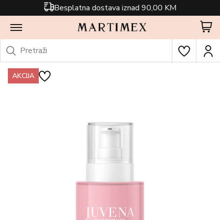
Besplatna dostava iznad 90,00 KM
AKCIJA