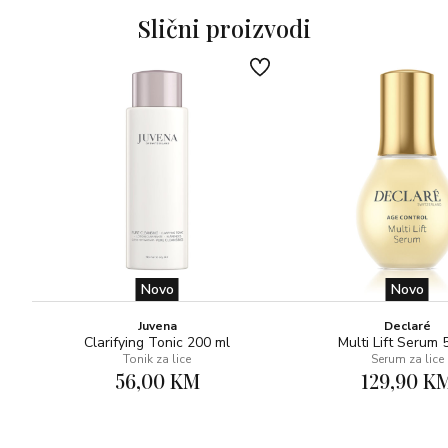
Boost Essence. Počnite s područjima koja posebno želite
Slični proizvodi
uravnotežiti. Nježno umasirajte tekućinu i po potrebi
nanesite svoju klasičnu hidratantnu kremu.
Za sve tipove kože.
Novo
Novo
Juvena
Declaré
Clarifying Tonic 200 ml
Multi Lift Serum 
Tonik za lice
Serum za lice
56,00 KM
129,90 K