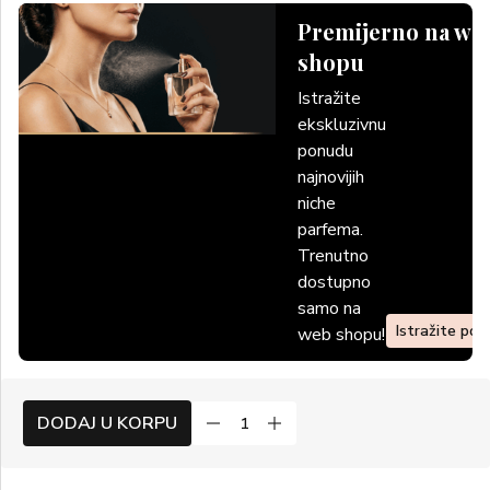
Premijerno na we
shopu
Istražite
ekskluzivnu
ponudu
najnovijih
niche
parfema.
Trenutno
dostupno
samo na
Istražite po
web shopu!
DODAJ U KORPU