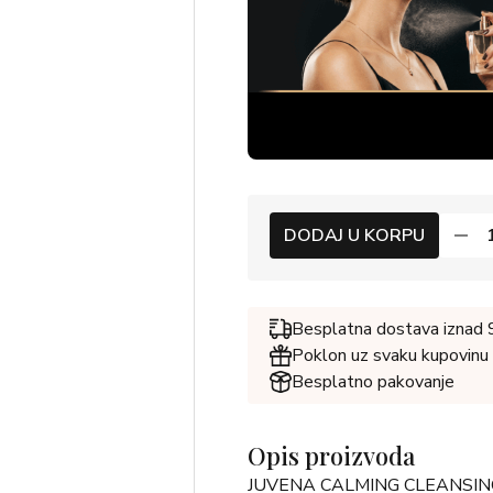
DODAJ U KORPU
Besplatna dostava iznad
Poklon uz svaku kupovinu
Besplatno pakovanje
Opis proizvoda
JUVENA CALMING CLEANSING MIL