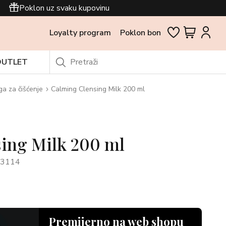
Poklon uz svaku kupovinu
Loyalty program
Poklon bon
OUTLET
ga za čišćenje
Calming Clensing Milk 200 ml
ing Milk 200 ml
73114
Premijerno na web shopu