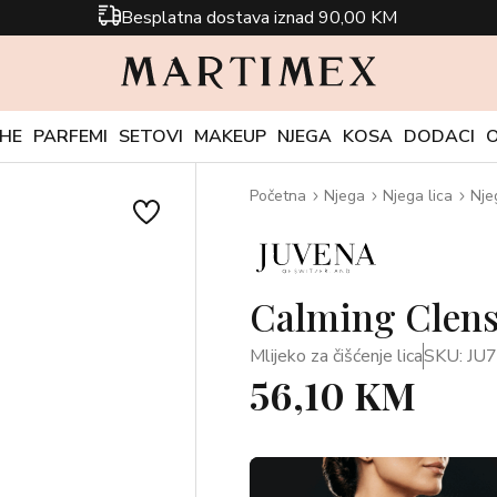
Besplatna dostava iznad 90,00 KM
CHE
PARFEMI
SETOVI
MAKEUP
NJEGA
KOSA
DODACI
Početna
Njega
Njega lica
Nje
Calming Clens
Mlijeko za čišćenje lica
SKU: JU
56,10 KM