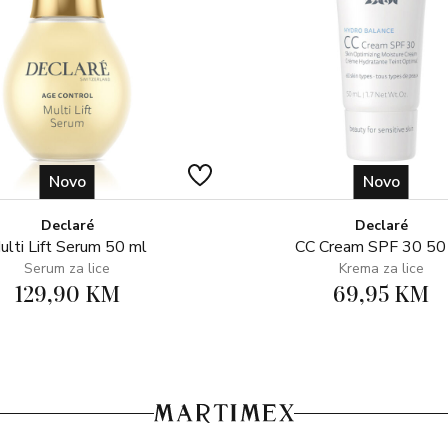
Novo
Novo
Declaré
Declaré
ulti Lift Serum 50 ml
CC Cream SPF 30 50
Serum za lice
Krema za lice
129,90 KM
69,95 KM