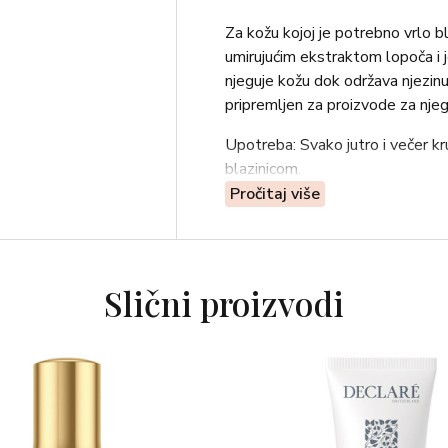
Za kožu kojoj je potrebno vrlo b
umirujućim ekstraktom lopoča i 
njeguje kožu dok održava njezinu
pripremljen za proizvode za njegu
Upotreba: Svako jutro i večer kr
blazinicom.
Pročitaj više
Za normalnu do suhu kožu.
Slični proizvodi