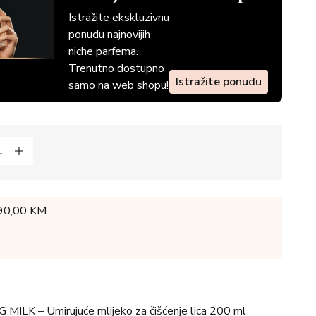
Istražite ekskluzivnu
ponudu najnovijih
niche parfema.
Trenutno dostupno
Istražite ponudu
samo na web shopu!
 90,00 KM
K – Umirujuće mlijeko za čišćenje lica 200 ml