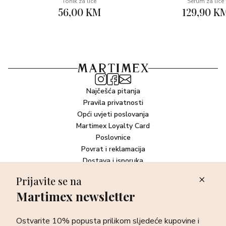
Extract, Laminaria Ochroleuca Extract, Phenoxyethanol,
Tonik za lice
Serum za lice
56,00 KM
129,90 K
Sodium Benzoate, Potassium Sorbate, Parfum
(Fragrance), Linalool, Hexyl Cinnamal.
Najčešća pitanja
Pravila privatnosti
Opći uvjeti poslovanja
Martimex Loyalty Card
Poslovnice
Povrat i reklamacija
Dostava i isporuka
Plaćanje robe
Prijavite se na
Martimex newsletter
Newsletter
Ostvarite 10% popusta prilikom sljedeće kupovine i prvi otkrijte
Ostvarite 10% popusta prilikom sljedeće kupovine i
sve o najnovijim proizvodima, akcijskim i ekskluzivnim