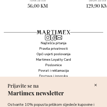
Tonik za lice
Serum za lice
56,00 KM
129,90 K
Najčešća pitanja
Pravila privatnosti
Opći uvjeti poslovanja
Martimex Loyalty Card
Poslovnice
Povrat i reklamacija
Dostava i isporuka
Plaćanje robe
Prijavite se na
Martimex newsletter
Newsletter
Ostvarite 10% popusta prilikom sljedeće kupovine i prvi otkrijte
Ostvarite 10% popusta prilikom sljedeće kupovine i
sve o najnovijim proizvodima, akcijskim i ekskluzivnim