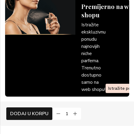
Premijerno na we
shopu
Istražite
ekskluzivnu
ponudu
najnovijih
niche
parfema.
Trenutno
dostupno
samo na
Istražite po
web shopu!
DODAJ U KORPU