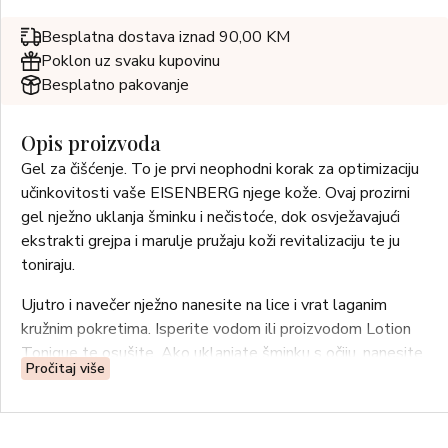
Besplatna dostava iznad 90,00 KM
Poklon uz svaku kupovinu
Besplatno pakovanje
Opis proizvoda
Gel za čišćenje. To je prvi neophodni korak za optimizaciju
učinkovitosti vaše EISENBERG njege kože. Ovaj prozirni
gel nježno uklanja šminku i nečistoće, dok osvježavajući
ekstrakti grejpa i marulje pružaju koži revitalizaciju te ju
toniraju.
Ujutro i navečer nježno nanesite na lice i vrat laganim
kružnim pokretima. Isperite vodom ili proizvodom Lotion
Tonique te osušite. Ako uklanjate šminku s očiju, nanesite
Pročitaj više
proizvod na vlažnu blazinicu.