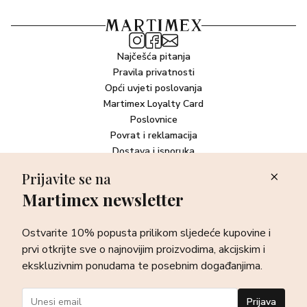
Najčešća pitanja
Pravila privatnosti
Opći uvjeti poslovanja
Martimex Loyalty Card
Poslovnice
Povrat i reklamacija
Dostava i isporuka
Plaćanje robe
Prijavite se na
Martimex newsletter
Newsletter
Ostvarite 10% popusta prilikom sljedeće kupovine i prvi otkrijte
Ostvarite 10% popusta prilikom sljedeće kupovine i
sve o najnovijim proizvodima, akcijskim i ekskluzivnim
ponudama te posebnim događanjima.
prvi otkrijte sve o najnovijim proizvodima, akcijskim i
ekskluzivnim ponudama te posebnim događanjima.
Prijava
Prijava