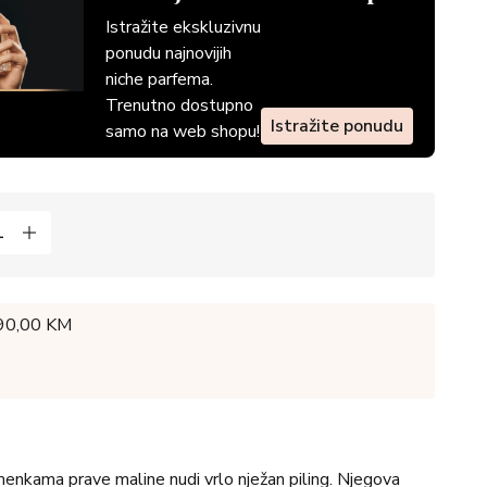
Istražite ekskluzivnu
ponudu najnovijih
niche parfema.
Trenutno dostupno
Istražite ponudu
samo na web shopu!
 90,00 KM
jemenkama prave maline nudi vrlo nježan piling. Njegova