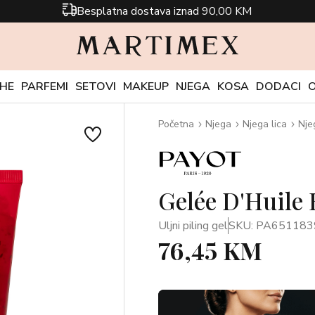
Besplatna dostava iznad 90,00 KM
CHE
PARFEMI
SETOVI
MAKEUP
NJEGA
KOSA
DODACI
Početna
Njega
Njega lica
Nje
Gelée D'Huile 
Uljni piling gel
SKU: PA651183
76,45 KM