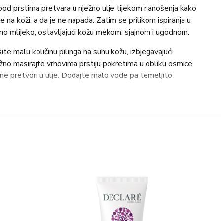
 pod prstima pretvara u nježno ulje tijekom nanošenja kako
e na koži, a da je ne napada. Zatim se prilikom ispiranja u
no mlijeko, ostavljajući kožu mekom, sjajnom i ugodnom.
te malu količinu pilinga na suhu kožu, izbjegavajući
ježno masirajte vrhovima prstiju pokretima u obliku osmice
ne pretvori u ulje. Dodajte malo vode pa temeljito