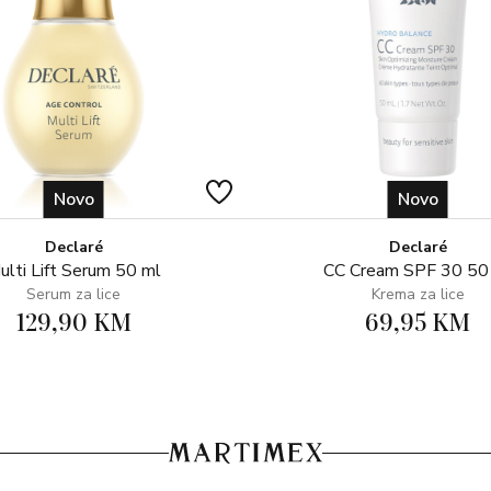
Novo
Novo
Declaré
Declaré
ulti Lift Serum 50 ml
CC Cream SPF 30 50
Serum za lice
Krema za lice
129,90 KM
69,95 KM