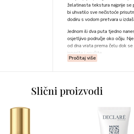
želatinasta tekstura najprije se
bi uhvatilo sve nečistoće prisutn
dodiru s vodom pretvara u izdaš
Jednom ili dva puta tjedno nanesi
osjetljivo područje oko očiju. N
od dna vrata prema čelu dok se 
isperite i osušite.
Pročitaj više
Slični proizvodi