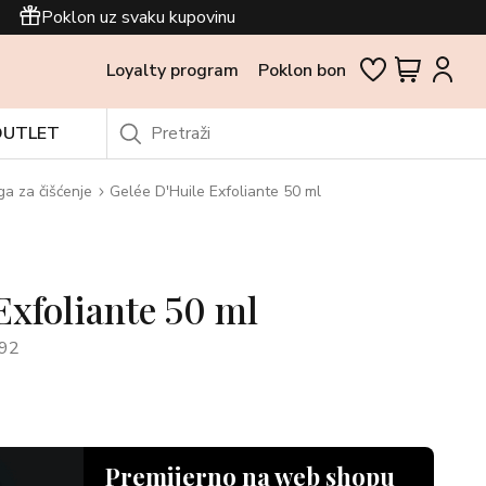
Poklon uz svaku kupovinu
Loyalty program
Poklon bon
OUTLET
ga za čišćenje
Gelée D'Huile Exfoliante 50 ml
Exfoliante 50 ml
92
Premijerno na web shopu