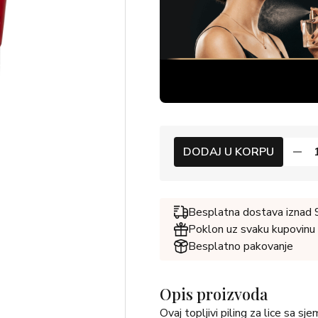
DODAJ U KORPU
Besplatna dostava iznad
Poklon uz svaku kupovinu
Besplatno pakovanje
Opis proizvoda
Ovaj topljivi piling za lice sa s