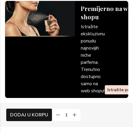
Premijerno na we
shopu
Istražite
ekskluzivnu
ponudu
najnovijih
niche
parfema.
Trenutno
dostupno
samo na
Istražite po
web shopu!
DODAJ U KORPU