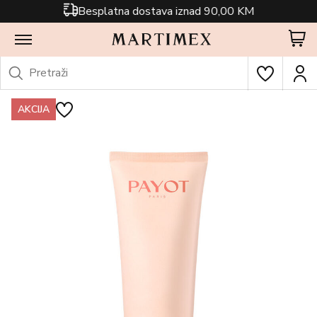
Besplatna dostava iznad 90,00 KM
AKCIJA