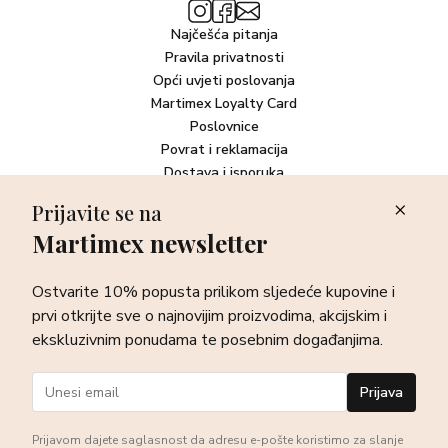
Najčešća pitanja
Pravila privatnosti
Opći uvjeti poslovanja
Martimex Loyalty Card
Poslovnice
Povrat i reklamacija
Dostava i isporuka
Plaćanje robe
Prijavite se na
Martimex newsletter
Newsletter
Ostvarite 10% popusta prilikom sljedeće kupovine i prvi otkrijte
Ostvarite 10% popusta prilikom sljedeće kupovine i
sve o najnovijim proizvodima, akcijskim i ekskluzivnim
ponudama te posebnim događanjima.
prvi otkrijte sve o najnovijim proizvodima, akcijskim i
ekskluzivnim ponudama te posebnim događanjima.
Prijava
Prijava
Prijavom dajete saglasnost da adresu e-pošte koristimo za slanje