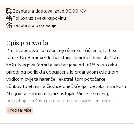
Besplatna dostava iznad 90,00 KM
Poklon uz svaku kupovinu
Besplatno pakovanje
Opis proizvoda
2-u-1 sredstvo za uklanjanje šminke i čišćenje, D'Tox
Make-Up Remover Jelly uklanja šminku i dubinski čisti
kožu. Njegova formula sastavljena od 90% sastojaka
prirodnog porijekla obogaćena je organskom cvjetnom
vodicom cvijeta naranče i ekstraktom potočarke,
učinkovito eliminira čestice onečišćenja i detoksificira kožu.
Njegov specifični aktivni sastojak, Violet Ginseng,
odčepljuje i sužava pore za blistav i svjež ten nakon
ispiranja.
Pročitaj više
Oduševit će Vas njegova žele tekstura koja se topi na koži
i pretvara u izdašnu pjenu tijekom masaže.