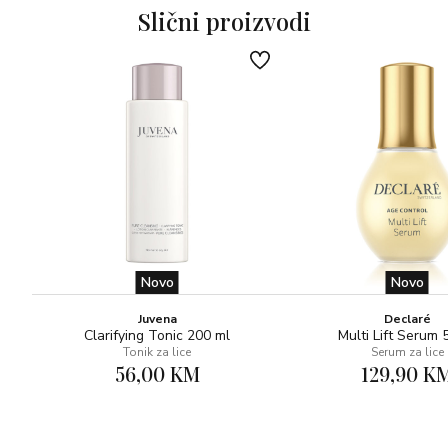
100% vegansko.
Slični proizvodi
Svakodnevno nanesite na mokru kožu, umasirajte kružnim
pokretima i isperite čistom vodom.
Novo
Novo
Juvena
Declaré
Clarifying Tonic 200 ml
Multi Lift Serum 
Tonik za lice
Serum za lice
56,00 KM
129,90 K