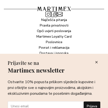
Najčešća pitanja
Pravila privatnosti
Opći uvjeti poslovanja
Martimex Loyalty Card
Poslovnice
Povrat i reklamacija
Dostava i isporuka
Plaćanje robe
Prijavite se na
Martimex newsletter
Newsletter
Ostvarite 10% popusta prilikom sljedeće kupovine i prvi otkrijte
Ostvarite 10% popusta prilikom sljedeće kupovine i
sve o najnovijim proizvodima, akcijskim i ekskluzivnim
ponudama te posebnim događanjima.
prvi otkrijte sve o najnovijim proizvodima, akcijskim i
ekskluzivnim ponudama te posebnim događanjima.
Prijava
Prijava