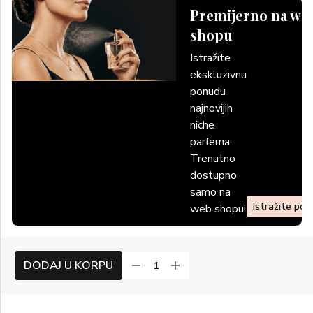
Premijerno na we
shopu
Istražite
ekskluzivnu
ponudu
najnovijih
niche
parfema.
Trenutno
dostupno
samo na
Istražite po
web shopu!
DODAJ U KORPU