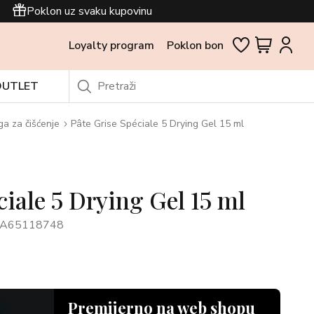
Poklon uz svaku kupovinu
Loyalty program
Poklon bon
OUTLET
ga za čišćenje
Pâte Grise Spéciale 5 Drying Gel 15 ml
ciale 5 Drying Gel 15 ml
PA65118748
Premijerno na web shopu