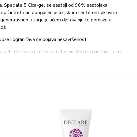
na. Speciale 5 Cica-gel se sastoji od 96% sastojaka
 i noćni tretman obogaćen je azijskom centelom, aktivnim
enerativnom i zacjeljujućem djelovanju te pomaže u
oži.
kože i ograničava se pojava nesavršenosti.
 gel tekstura koja stvara okluzivni film oko prištića kako
estanak.
ojani tragovi su smanjeni: 91%*
*
volontera. Primjena jednom dnevno tijekom 28 dana. %
inak.