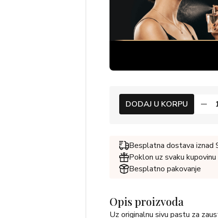
DODAJ U KORPU
Besplatna dostava iznad
Poklon uz svaku kupovinu
Besplatno pakovanje
Opis proizvoda
Uz originalnu sivu pastu za zausta