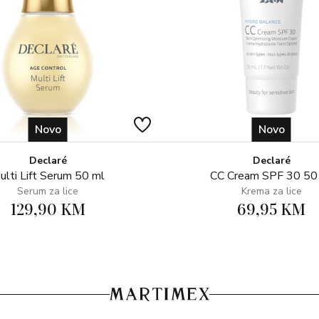
Upotreba: Nanesite lokalno danj
Novo
Novo
Declaré
Declaré
ulti Lift Serum 50 ml
CC Cream SPF 30 50
Serum za lice
Krema za lice
129,90 KM
69,95 KM