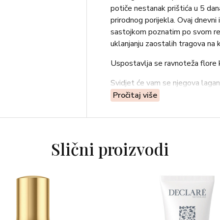
potiče nestanak prištića u 5 da
prirodnog porijekla. Ovaj dnevni
sastojkom poznatim po svom reg
uklanjanju zaostalih tragova na k
Uspostavlja se ravnoteža flore 
Svidjet će vam se njegova lagana
bi ga zaštitio i olakšao njegov n
Pročitaj više
Dermatološki ispitano.
Nekomedogeno. Preostali i post
Slični proizvodi
Poboljšava teksturu kože: 91%
Koža je ljepša: 91%*
*Test uporabe proveden na 22 
dobrovoljaca koji su primijetili uč