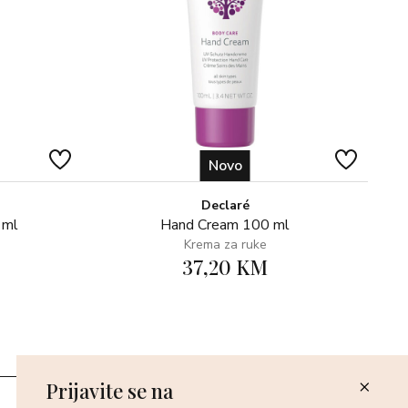
u i noću.
Novo
Declaré
 ml
Hand Cream 100 ml
Krema za ruke
37,20 KM
Prijavite se na
Poslovnice