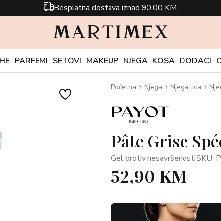
Besplatna dostava iznad 90,00 KM
CHE
PARFEMI
SETOVI
MAKEUP
NJEGA
KOSA
DODACI
Početna
Njega
Njega lica
Nje
Pâte Grise Spé
Gel protiv nesavršenosti
SKU: 
52,90 KM