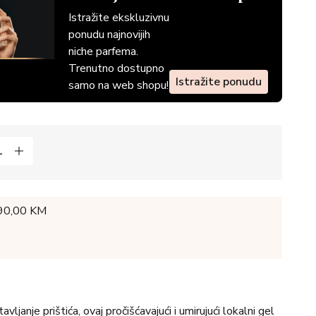
Istražite ekskluzivnu
ponudu najnovijih
niche parfema.
Trenutno dostupno
Istražite ponudu
samo na web shopu!
 90,00 KM
vljanje prištića, ovaj pročišćavajući i umirujući lokalni gel