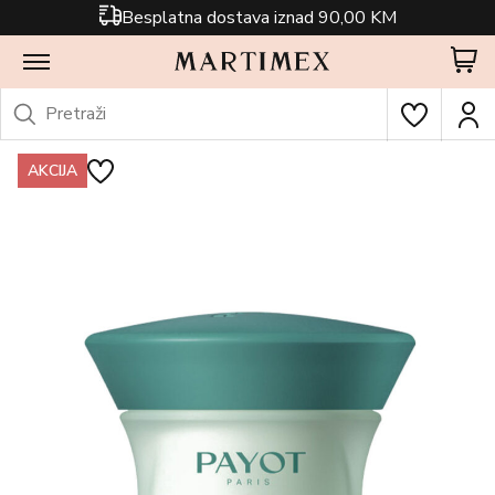
Besplatna dostava iznad 90,00 KM
AKCIJA