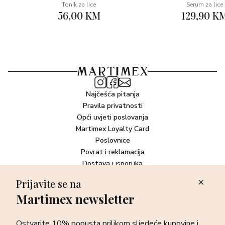
*Test uporabe proveden na 22 volontera. Primjena
Tonik za lice
Serum za lice
56,00 KM
129,90 K
jednom dnevno tijekom 4 tjedna. % dobrovoljaca koji su
primijetili učinak/kliničko bodovanje na 17 ispitanika.
Veganski proizvod.
Upotreba: Nanesite lokalno na prištiće navečer.
Najčešća pitanja
Pravila privatnosti
Opći uvjeti poslovanja
Martimex Loyalty Card
Poslovnice
Povrat i reklamacija
Dostava i isporuka
Plaćanje robe
Prijavite se na
Martimex newsletter
Newsletter
Ostvarite 10% popusta prilikom sljedeće kupovine i prvi otkrijte
Ostvarite 10% popusta prilikom sljedeće kupovine i