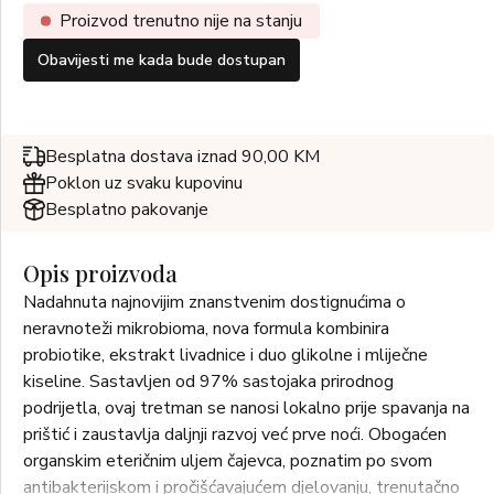
Proizvod trenutno nije na stanju
Obavijesti me kada bude dostupan
Besplatna dostava iznad 90,00 KM
Poklon uz svaku kupovinu
Besplatno pakovanje
Opis proizvoda
Nadahnuta najnovijim znanstvenim dostignućima o
neravnoteži mikrobioma, nova formula kombinira
probiotike, ekstrakt livadnice i duo glikolne i mliječne
kiseline. Sastavljen od 97% sastojaka prirodnog
podrijetla, ovaj tretman se nanosi lokalno prije spavanja na
prištić i zaustavlja daljnji razvoj već prve noći. Obogaćen
organskim eteričnim uljem čajevca, poznatim po svom
antibakterijskom i pročišćavajućem djelovanju, trenutačno