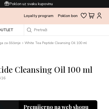
Poklon uz svaku kupovinu
Loyalty program
Poklon bon
OUTLET
ga za čišćenje
White Tea Peptide Cleansing Oil 100 ml
ide Cleansing Oil 100 ml
416
Premijerno na web shopu