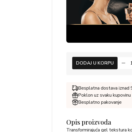
DODAJ U KORPU
Besplatna dostava iznad
Poklon uz svaku kupovinu
Besplatno pakovanje
Opis proizvoda
Transformirajuća gel tekstura koj