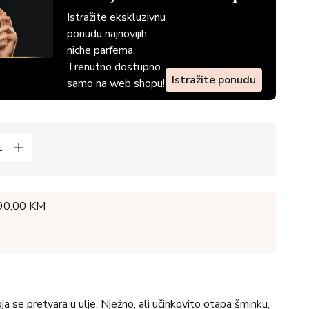
Istražite ekskluzivnu
ponudu najnovijih
niche parfema.
Trenutno dostupno
Istražite ponudu
samo na web shopu!
 90,00 KM
a se pretvara u ulje. Nježno, ali učinkovito otapa šminku,