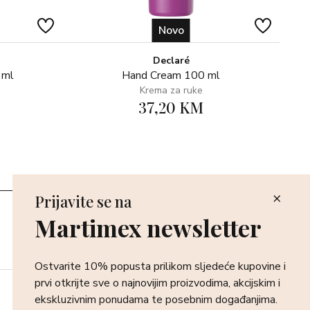
Novo
Declaré
 ml
Hand Cream 100 ml
Krema za ruke
37,20 KM
Prijavite se na
Poslovnice
Martimex newsletter
Povrat i reklamacija
Dostava i isporuka
Plaćanje robe
Ostvarite 10% popusta prilikom sljedeće kupovine i
prvi otkrijte sve o najnovijim proizvodima, akcijskim i
ekskluzivnim ponudama te posebnim događanjima.