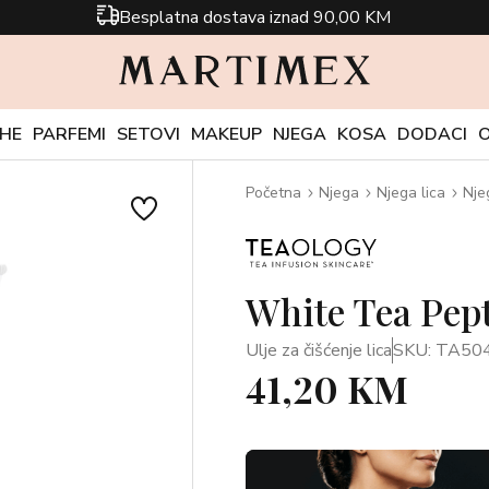
Besplatna dostava iznad 90,00 KM
CHE
PARFEMI
SETOVI
MAKEUP
NJEGA
KOSA
DODACI
Početna
Njega
Njega lica
Nje
White Tea Pept
Ulje za čišćenje lica
SKU: TA50
41,20 KM