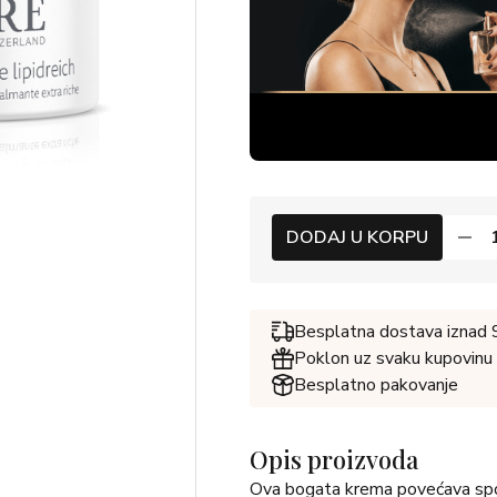
DODAJ U KORPU
Besplatna dostava iznad
Poklon uz svaku kupovinu
Besplatno pakovanje
Opis proizvoda
Ova bogata krema povećava sposob