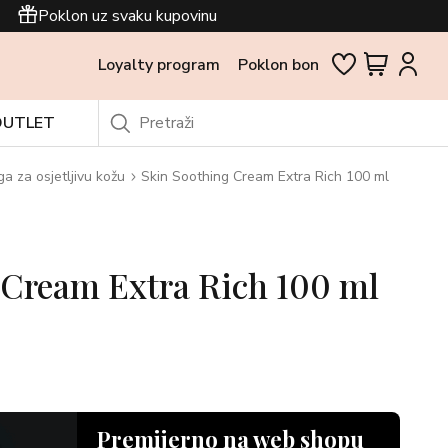
Poklon uz svaku kupovinu
Loyalty program
Poklon bon
OUTLET
ga za osjetljivu kožu
Skin Soothing Cream Extra Rich 100 ml
 Cream Extra Rich 100 ml
Premijerno na web shopu