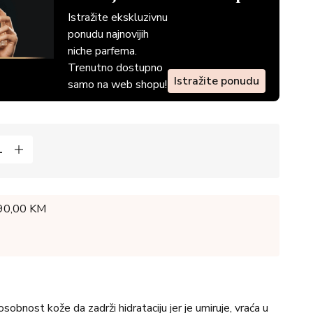
Istražite ekskluzivnu
ponudu najnovijih
niche parfema.
Trenutno dostupno
Istražite ponudu
samo na web shopu!
 90,00 KM
nost kože da zadrži hidrataciju jer je umiruje, vraća u