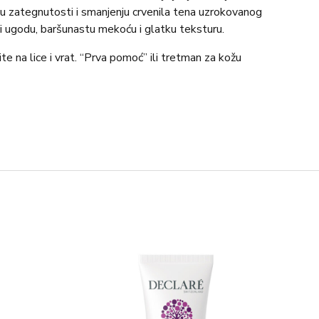
u zategnutosti i smanjenju crvenila tena uzrokovanog
ži ugodu, baršunastu mekoću i glatku teksturu.
e na lice i vrat. “Prva pomoć” ili tretman za kožu