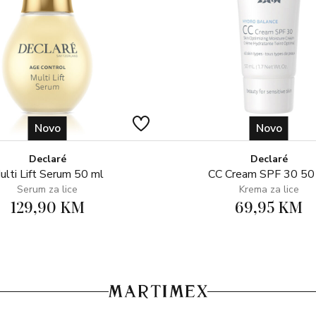
Novo
Novo
Declaré
Declaré
ulti Lift Serum 50 ml
CC Cream SPF 30 50
Serum za lice
Krema za lice
129,90 KM
69,95 KM