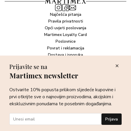
Najčešća pitanja
Pravila privatnosti
Opći uvjeti poslovanja
Martimex Loyalty Card
Poslovnice
Povrat i reklamacija
Dostava i isporuka
Plaćanje robe
Prijavite se na
Martimex newsletter
Newsletter
Ostvarite 10% popusta prilikom sljedeće kupovine i prvi otkrijte
Ostvarite 10% popusta prilikom sljedeće kupovine i
sve o najnovijim proizvodima, akcijskim i ekskluzivnim
ponudama te posebnim događanjima.
prvi otkrijte sve o najnovijim proizvodima, akcijskim i
ekskluzivnim ponudama te posebnim događanjima.
Prijava
Prijava