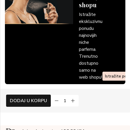
shopu
Istražite
ekskluzivnu
ponudu
najnovijih
niche
parfema.
Trenutno
dostupno
samo na
Istražite po
web shopu!
DODAJ U KORPU