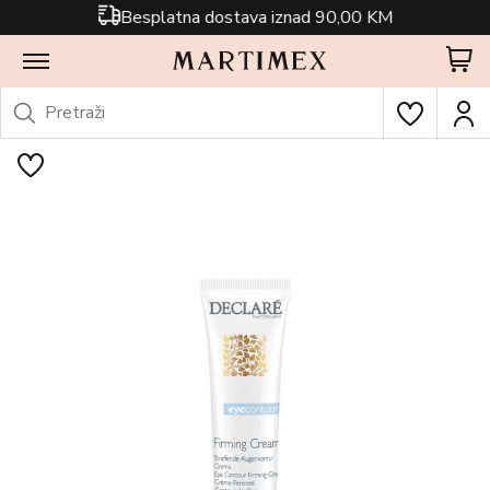
Besplatna dostava iznad 90,00 KM