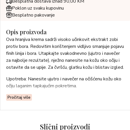
Besplatna dostava iznad 90,00 KM
Poklon uz svaku kupovinu
Besplatno pakovanje
Opis proizvoda
Ova hranjiva krema sadrži visoko učinkovit ekstrakt zobi
protiv bora. Redovitim korištenjem vidljivo smanjuje pojavu
finih linija i bora. Utapkajte svakodnevno (ujutro i navečer
za najbolje rezultate), nježno nanesite na kožu oko očiju i
ostavite da se upije. Za čvršću, glatku kožu i blistav izgled.
Upotreba: Nanesite ujutro i navečer na očišćenu kožu oko
očiju laganim tapkajućim pokretima.
Za sve tipove kože.
Pročitaj više
Slični proizvodi