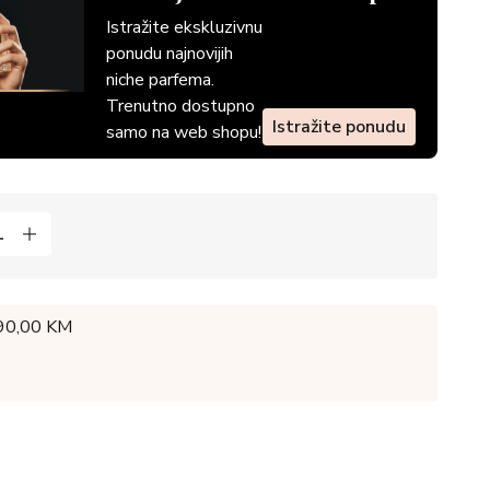
Istražite ekskluzivnu
ponudu najnovijih
niche parfema.
Trenutno dostupno
Istražite ponudu
samo na web shopu!
 90,00 KM