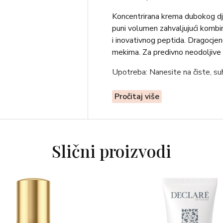
Koncentrirana krema dubokog djel
puni volumen zahvaljujući kombi
i inovativnog peptida. Dragocje
mekima. Za predivno neodoljive 
Upotreba: Nanesite na čiste, suh
Pročitaj više
Slični proizvodi