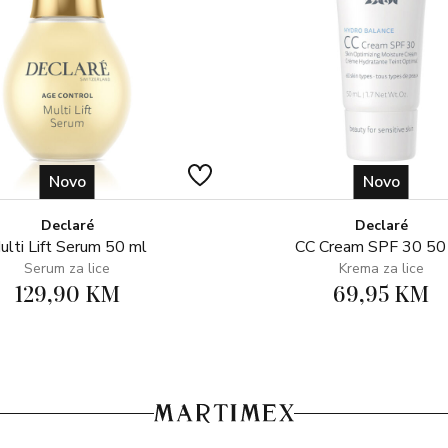
Novo
Novo
Declaré
Declaré
ulti Lift Serum 50 ml
CC Cream SPF 30 50
Serum za lice
Krema za lice
129,90 KM
69,95 KM