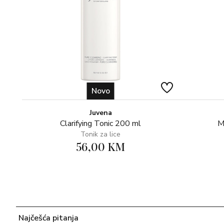
Novo
Juvena
Clarifying Tonic 200 ml
M
Tonik za lice
56,00 KM
Najčešća pitanja