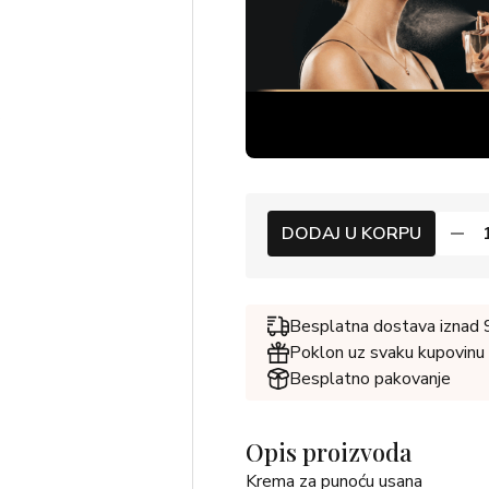
DODAJ U KORPU
Besplatna dostava iznad
Poklon uz svaku kupovinu
Besplatno pakovanje
Opis proizvoda
Krema za punoću usana