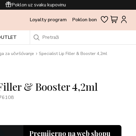
Poklon uz svaku kupovinu
Loyalty program
Poklon bon
OUTLET
ga za učvršćivanje
Specialist Lip Filler & Booster 4,2ml
Filler & Booster 4,2ml
U76108
Premijerno na web shopu