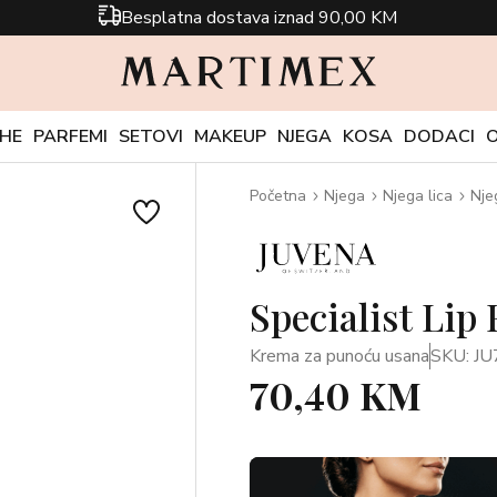
Besplatna dostava iznad 90,00 KM
CHE
PARFEMI
SETOVI
MAKEUP
NJEGA
KOSA
DODACI
Početna
Njega
Njega lica
Nje
Specialist Lip 
Krema za punoću usana
SKU: J
70,40 KM