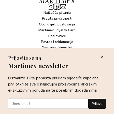
Najčešća pitanja
Pravila privatnosti
Opći uvjeti poslovanja
Martimex Loyalty Card
Poslovnice
Povrat i reklamacija
Dostava i isporuka
Plaćanje robe
Prijavite se na
Martimex newsletter
Newsletter
Ostvarite 10% popusta prilikom sljedeće kupovine i prvi otkrijte
Ostvarite 10% popusta prilikom sljedeće kupovine i
sve o najnovijim proizvodima, akcijskim i ekskluzivnim
ponudama te posebnim događanjima.
prvi otkrijte sve o najnovijim proizvodima, akcijskim i
ekskluzivnim ponudama te posebnim događanjima.
Prijava
Prijava