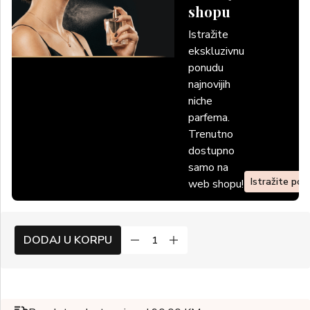
shopu
Istražite
ekskluzivnu
ponudu
najnovijih
niche
parfema.
Trenutno
dostupno
samo na
Istražite po
web shopu!
DODAJ U KORPU