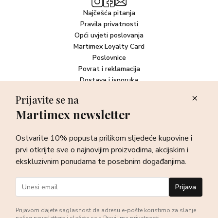
Najčešća pitanja
Pravila privatnosti
Opći uvjeti poslovanja
Martimex Loyalty Card
Poslovnice
Povrat i reklamacija
Dostava i isporuka
Plaćanje robe
Prijavite se na
Martimex newsletter
Newsletter
Ostvarite 10% popusta prilikom sljedeće kupovine i prvi otkrijte
Ostvarite 10% popusta prilikom sljedeće kupovine i
sve o najnovijim proizvodima, akcijskim i ekskluzivnim
ponudama te posebnim događanjima.
prvi otkrijte sve o najnovijim proizvodima, akcijskim i
ekskluzivnim ponudama te posebnim događanjima.
Prijava
Prijava
Prijavom dajete saglasnost da adresu e-pošte koristimo za slanje