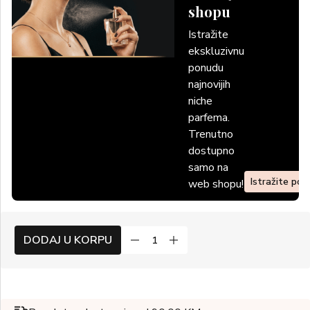
shopu
Istražite
ekskluzivnu
ponudu
najnovijih
niche
parfema.
Trenutno
dostupno
samo na
Istražite po
web shopu!
DODAJ U KORPU