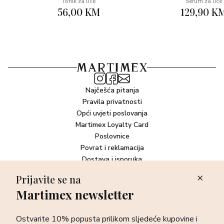
Tonik za lice
Serum za lice
56,00 KM
129,90 K
Najčešća pitanja
Pravila privatnosti
Opći uvjeti poslovanja
Martimex Loyalty Card
Poslovnice
Povrat i reklamacija
Dostava i isporuka
Plaćanje robe
Prijavite se na
Martimex newsletter
Newsletter
Ostvarite 10% popusta prilikom sljedeće kupovine i prvi otkrijte
Ostvarite 10% popusta prilikom sljedeće kupovine i
sve o najnovijim proizvodima, akcijskim i ekskluzivnim