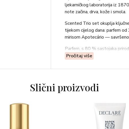
ljekarničkog laboratorija iz 1870
note začina, drva, kože i smola.
Scented Trio set okuplja ključne 
tijekom cijelog dana: parfem od 
mirisom Apotecário — savršeno
Parfem, s 80 % sastojaka prirod
koju koristi samo odabrani broj p
Pročitaj više
zrelost mirisnih nota.
Kremasti sapun, izrađen od 76 % s
murumuru maslac i kokosovo ulje, 
Slični proizvodi
tijekom duljeg vremena.
Krema za ruke, s 92% sastojaka 
badema, uljem koštica grožđa i aça
svilenkastim.
Sadržaj: