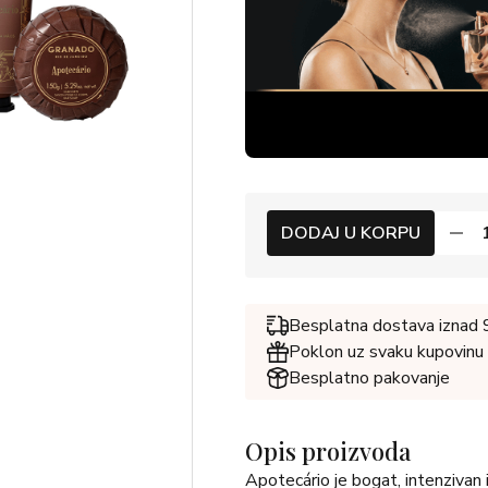
DODAJ U KORPU
Besplatna dostava iznad
Poklon uz svaku kupovinu
Besplatno pakovanje
Opis proizvoda
Apotecário je bogat, intenzivan 