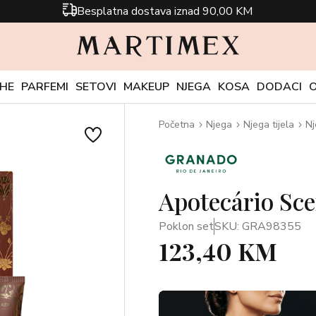
Besplatna dostava iznad 90,00 KM
CHE
PARFEMI
SETOVI
MAKEUP
NJEGA
KOSA
DODACI
Početna
Njega
Njega tijela
Nj
Apotecário Sce
Poklon set
SKU: GRA98355
123,40 KM