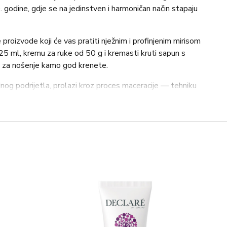
. godine, gdje se na jedinstven i harmoničan način stapaju
proizvode koji će vas pratiti nježnim i profinjenim mirisom
25 ml, kremu za ruke od 50 g i kremasti kruti sapun s
 za nošenje kamo god krenete.
nog podrijetla, prolazi kroz proces maceracije — tehniku
arfumerija diljem svijeta — što osigurava bolju harmoniju i
astojaka prirodnog podrijetla, sadrži biljni glicerin,
koji hidratiziraju kožu i ostavljaju je nježno mirisnom
prirodnog podrijetla, obogaćena je uljem slatkog
í uljem, koji hidratiziraju, njeguju i ostavljaju ruke mekim i