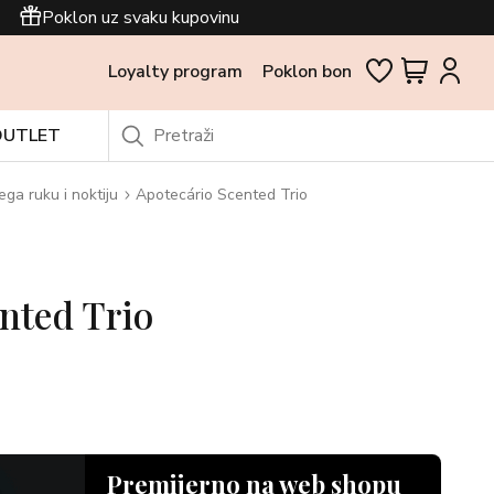
Poklon uz svaku kupovinu
Loyalty program
Poklon bon
OUTLET
ega ruku i noktiju
Apotecário Scented Trio
nted Trio
Premijerno na web shopu