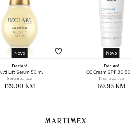
1 parfem 25 ml
1 krema za ruke 50 g
1 kruti sapun 150 g
Novo
Novo
Declaré
Declaré
ulti Lift Serum 50 ml
CC Cream SPF 30 50
Serum za lice
Krema za lice
129,90 KM
69,95 KM