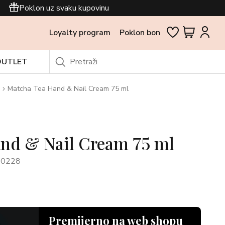
Poklon uz svaku kupovinu
Loyalty program
Poklon bon
OUTLET
Matcha Tea Hand & Nail Cream 75 ml
nd & Nail Cream 75 ml
50228
Premijerno na web shopu