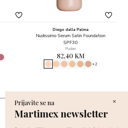
Diego dalla Palma
Nudissimo Serum Satin Foundation
SPF30
Puder
82,40 KM
+2
Prijavite se na
Poslovnice
Martimex newsletter
Povrat i reklamacija
Dostava i isporuka
Plaćanje robe