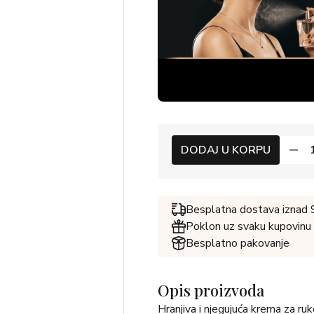
DODAJ U KORPU
Besplatna dostava iznad
Poklon uz svaku kupovinu
Besplatno pakovanje
Opis proizvoda
Hranjiva i njegujuća krema za ruk