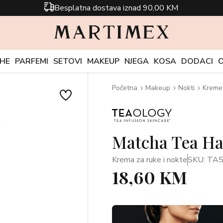
Besplatna dostava iznad 90,00 KM
CHE
PARFEMI
SETOVI
MAKEUP
NJEGA
KOSA
DODACI
Početna
Makeup
Nokti
Kreme
Matcha Tea Ha
Krema za ruke i nokte
SKU: TA
18,60 KM