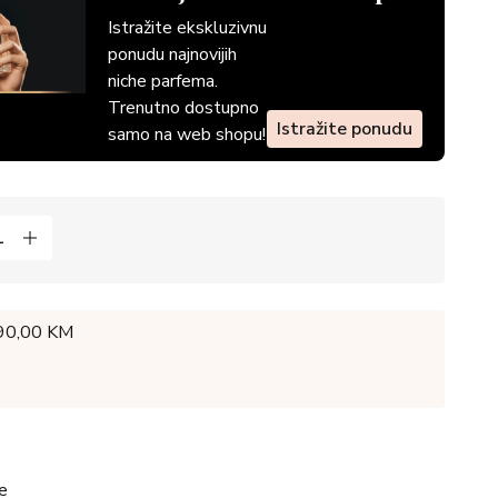
Istražite ekskluzivnu
ponudu najnovijih
niche parfema.
Trenutno dostupno
Istražite ponudu
samo na web shopu!
 90,00 KM
e