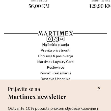
Tonik za lice
Serum za lice
56,00 KM
129,90 K
Najčešća pitanja
Pravila privatnosti
Opći uvjeti poslovanja
Martimex Loyalty Card
Poslovnice
Povrat i reklamacija
Dostava i isporuka
Plaćanje robe
Prijavite se na
Martimex newsletter
Newsletter
Ostvarite 10% popusta prilikom sljedeće kupovine i prvi otkrijte
Ostvarite 10% popusta prilikom sljedeće kupovine i
sve o najnovijim proizvodima, akcijskim i ekskluzivnim