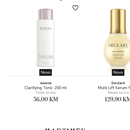
dreniraju i smanjuju izgled celulita
97% sastojaka prirodnog porijekla
Novo
Novo
Juvena
Declaré
Clarifying Tonic 200 ml
Multi Lift Serum 
Tonik za lice
Serum za lice
56,00 KM
129,90 K