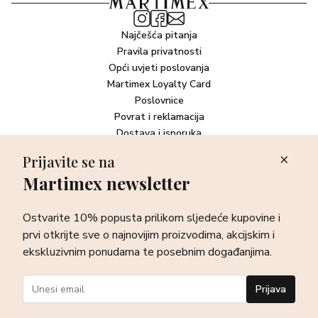
Najčešća pitanja
Pravila privatnosti
Opći uvjeti poslovanja
Martimex Loyalty Card
Poslovnice
Povrat i reklamacija
Dostava i isporuka
Plaćanje robe
Prijavite se na
Martimex newsletter
Newsletter
Ostvarite 10% popusta prilikom sljedeće kupovine i prvi otkrijte
Ostvarite 10% popusta prilikom sljedeće kupovine i
sve o najnovijim proizvodima, akcijskim i ekskluzivnim
ponudama te posebnim događanjima.
prvi otkrijte sve o najnovijim proizvodima, akcijskim i
ekskluzivnim ponudama te posebnim događanjima.
Prijava
Prijava