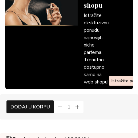
shopu
Istražite
ekskluzivnu
ponudu
najnovijih
niche
parfema.
Trenutno
dostupno
samo na
Istražite po
web shopu!
DODAJ U KORPU