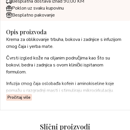
Besplatna dostava iznad 90,00 KM
Poklon uz svaku kupovinu
Besplatno pakovanje
Opis proizvoda
Krema za oblikovanje trbuha, bokova i zadnjice s infuzijom
crnog čaja i yerba mate.
Čvrsti izgled kože na ciljanim područjima kao što su
bokovi, bedra i zadnjica s ovom klinički ispitanom
formulom.
Infuzija crnog čaja oslobađa kofein i aminokiseline koje
pomažu u razgradnji masti i stimuliraju mikrocirkulaciju.
Yerba Mate potiče lipolizu dijelom zahvaljujući činjenici da
Pročitaj više
maté sadrži kofein, tvar koja pokreće metaboličke reakcije
s klinički dokazanim lipolitičkim učinkom.
Mentol: pruža učinak hlađenja i toniranja. Veprina i Escin
Slični proizvodi