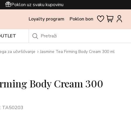
Poklon uz svaku kupovinu
Loyalty program
Poklon bon
OUTLET
ega za učvršćivanje
Jasmine Tea Firming Body Cream 300 ml
irming Body Cream 300
: TA50203