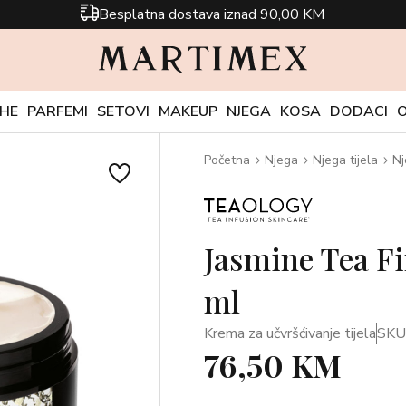
Besplatna dostava iznad 90,00 KM
CHE
PARFEMI
SETOVI
MAKEUP
NJEGA
KOSA
DODACI
Početna
Njega
Njega tijela
Nj
Jasmine Tea F
ml
Krema za učvršćivanje tijela
SKU
76,50 KM