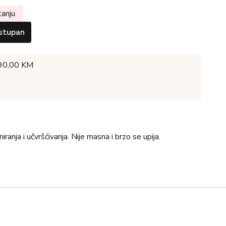
tanju
stupan
 90,00 KM
nja i učvršćivanja. Nije masna i brzo se upija.