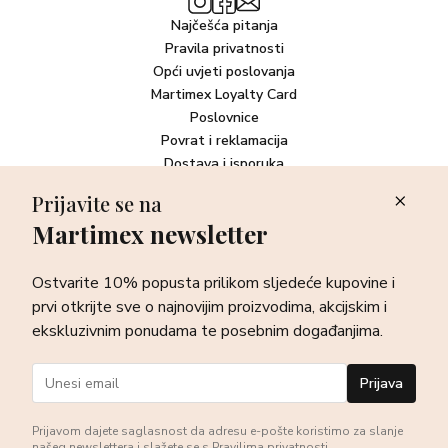
Najčešća pitanja
Pravila privatnosti
Opći uvjeti poslovanja
Martimex Loyalty Card
Poslovnice
Povrat i reklamacija
Dostava i isporuka
Plaćanje robe
Prijavite se na
Martimex newsletter
Newsletter
Ostvarite 10% popusta prilikom sljedeće kupovine i prvi otkrijte
Ostvarite 10% popusta prilikom sljedeće kupovine i
sve o najnovijim proizvodima, akcijskim i ekskluzivnim
ponudama te posebnim događanjima.
prvi otkrijte sve o najnovijim proizvodima, akcijskim i
ekskluzivnim ponudama te posebnim događanjima.
Prijava
Prijava
Prijavom dajete saglasnost da adresu e-pošte koristimo za slanje
našeg newslettera i slažete se s
Pravilima privatnosti
.