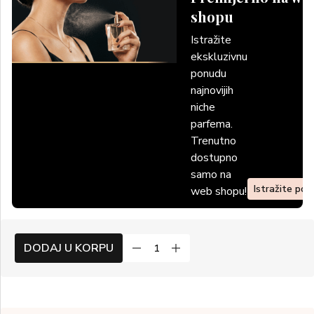
shopu
Istražite
ekskluzivnu
ponudu
najnovijih
niche
parfema.
Trenutno
dostupno
samo na
Istražite po
web shopu!
DODAJ U KORPU