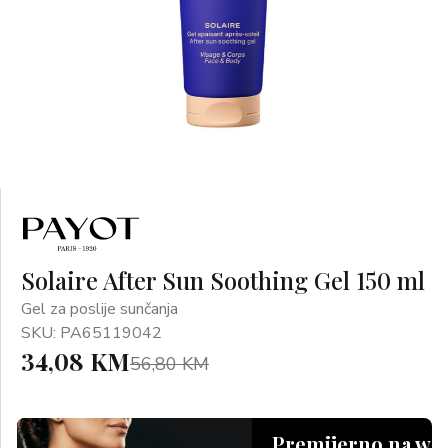
Solaire After Sun Soothing Gel 150 ml
Gel za poslije sunčanja
SKU: PA65119042
34,08 KM
56,80 KM
Premijerno na we