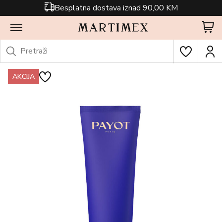
Besplatna dostava iznad 90,00 KM
AKCIJA