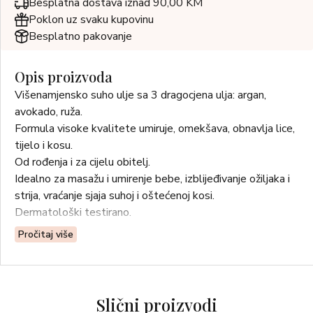
Besplatna dostava iznad 90,00 KM
Poklon uz svaku kupovinu
Besplatno pakovanje
Opis proizvoda
Višenamjensko suho ulje sa 3 dragocjena ulja: argan,
avokado, ruža.
Formula visoke kvalitete umiruje, omekšava, obnavlja lice,
tijelo i kosu.
Od rođenja i za cijelu obitelj.
Idealno za masažu i umirenje bebe, izblijeđivanje ožiljaka i
strija, vraćanje sjaja suhoj i oštećenoj kosi.
Dermatološki testirano.
Pročitaj više
Slični proizvodi