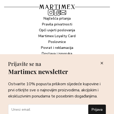
Najčešća pitanja
Pravila privatnosti
Opći uvjeti poslovanja
Martimex Loyalty Card
Poslovnice
Povrat i reklamacija
Dostava i isporuka
Plaćanje robe
Prijavite se na
Martimex newsletter
Newsletter
Ostvarite 10% popusta prilikom sljedeće kupovine i prvi otkrijte
Ostvarite 10% popusta prilikom sljedeće kupovine i
sve o najnovijim proizvodima, akcijskim i ekskluzivnim
ponudama te posebnim događanjima.
prvi otkrijte sve o najnovijim proizvodima, akcijskim i
ekskluzivnim ponudama te posebnim događanjima.
Prijava
Prijava