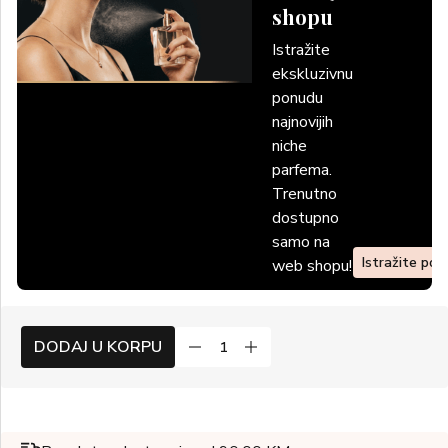
shopu
Istražite
ekskluzivnu
ponudu
najnovijih
niche
parfema.
Trenutno
dostupno
samo na
Istražite po
web shopu!
DODAJ U KORPU