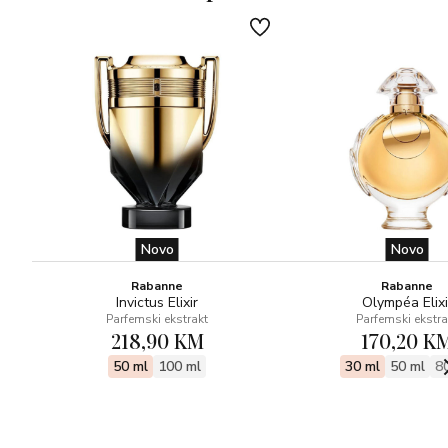
Novo
Novo
Rabanne
Rabanne
Invictus Elixir
Olympéa Elixi
Parfemski ekstrakt
Parfemski ekstra
218,90 KM
170,20 K
50 ml
100 ml
30 ml
50 ml
8