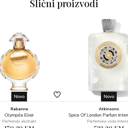
Slični proizvodi
Novo
Novo
Rabanne
Atkinsons
Olympéa Elixir
Spice Of London Parfum Inte
Parfemski ekstrakt
Parfemska voda Inten