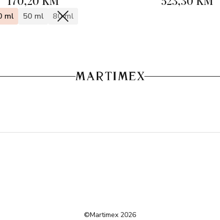
170,20 KM
523,30 KM
0 ml
50 ml
80 ml
©Martimex 2026