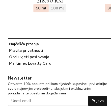
218,90 KM
50 ml
100 ml
3
Najčešća pitanja
Pravila privatnosti
Opći uvjeti poslovanja
Martimex Loyalty Card
Newsletter
Ostvarite 10% popusta prilikom sljedeće kupovine i prvi otkrijte
sve o najnovijim proizvodima, akcijskim i ekskluzivnim
ponudama te posebnim događanjima.
Prijava