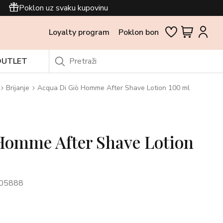
Poklon uz svaku kupovinu
Loyalty program
Poklon bon
OUTLET
Brijanje
Acqua Di Giò Homme After Shave Lotion 100 ml
Homme After Shave Lotion
05888