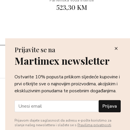
Parfemska voda Intense
523,30 KM
Prijavite se na
Poslovnice
Martimex newsletter
Povrat i reklamacija
Dostava i isporuka
Plaćanje robe
Ostvarite 10% popusta prilikom sljedeće kupovine i
prvi otkrijte sve o najnovijim proizvodima, akcijskim i
ekskluzivnim ponudama te posebnim događanjima.
Prijava
Prijavom dajete saglasnost da adresu e-pošte koristimo za
slanje našeg newslettera i slažete se s
Pravilima privatnosti
.