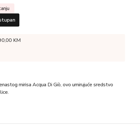
tanju
stupan
 90,00 KM
rvenastog mirisa Acqua Di Giò, ovo umirujuće sredstvo
lice.