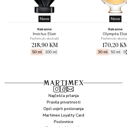
Novo
Novo
Rabanne
Rabanne
Invictus Elixir
Olympéa Elixi
Parfemski ekstrakt
Parfemski ekstra
218,90 KM
170,20 K
50 ml
100 ml
30 ml
50 ml
8
Najčešća pitanja
Pravila privatnosti
Opći uvjeti poslovanja
Martimex Loyalty Card
Poslovnice