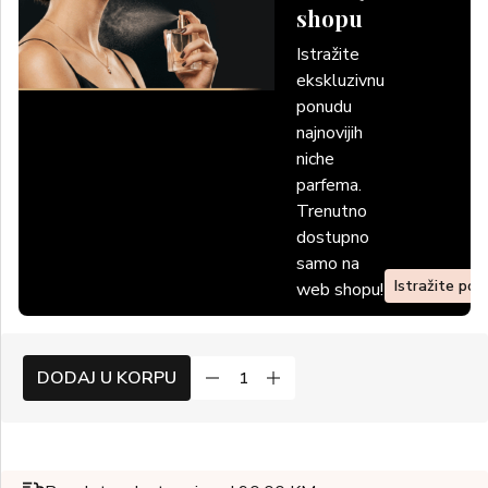
shopu
Istražite
ekskluzivnu
ponudu
najnovijih
niche
parfema.
Trenutno
dostupno
samo na
Istražite po
web shopu!
DODAJ U KORPU