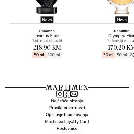
Novo
Novo
Rabanne
Rabanne
Invictus Elixir
Olympéa Elixi
Parfemski ekstrakt
Parfemski ekstra
218,90 KM
170,20 K
50 ml
100 ml
30 ml
50 ml
8
Najčešća pitanja
Pravila privatnosti
Opći uvjeti poslovanja
Martimex Loyalty Card
Poslovnice