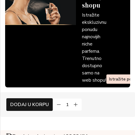
shopu
Istražite
ekskluzivnu
ponudu
najnovijih
niche
parfema.
Trenutno
dostupno
samo na
Istražite po
web shopu!
DODAJ U KORPU