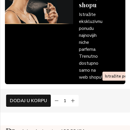
shopu
Istražite
ekskluzivnu
ponudu
najnovijih
niche
parfema.
Trenutno
dostupno
samo na
Istražite po
web shopu!
DODAJ U KORPU