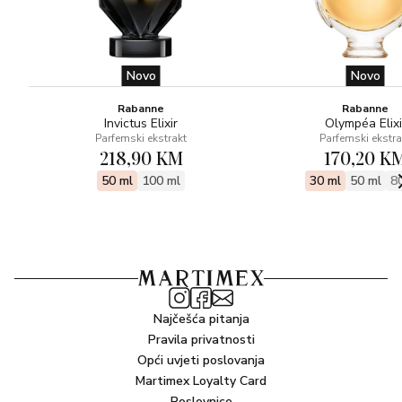
Novo
Novo
Rabanne
Rabanne
Invictus Elixir
Olympéa Elixi
Parfemski ekstrakt
Parfemski ekstra
218,90 KM
170,20 K
50 ml
100 ml
30 ml
50 ml
8
Najčešća pitanja
Pravila privatnosti
Opći uvjeti poslovanja
Martimex Loyalty Card
Poslovnice