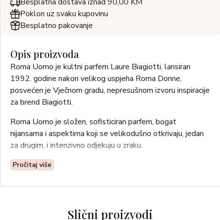
Besplatna dostava iznad 90,00 KM
Poklon uz svaku kupovinu
Besplatno pakovanje
Opis proizvoda
Roma Uomo je kultni parfem Laure Biagiotti, lansiran
1992. godine nakon velikog uspjeha Roma Donne,
posvećen je Vječnom gradu, nepresušnom izvoru inspiracije
za brend Biagiotti.
Roma Uomo je složen, sofisticiran parfem, bogat
nijansama i aspektima koji se velikodušno otkrivaju, jedan
za drugim, i intenzivno odjekuju u zraku.
Dizajn podsjeća na rimske hramove, počast Vječnom gradu.
Pročitaj više
OLFAKTIVNA OBITELJ – Drvenasto orijentalni
GORNJE NOTE – ružičasti grejp, mandarina, bosiljak, lovor
Slični proizvodi