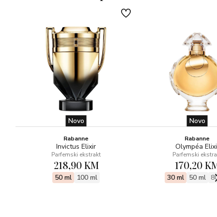
SRCE – geranija
BAZA – cedar, sandalovina, gromada, jantar, vanilija,
mahovina
Novo
Novo
Rabanne
Rabanne
Invictus Elixir
Olympéa Elixi
Parfemski ekstrakt
Parfemski ekstra
218,90 KM
170,20 K
50 ml
100 ml
30 ml
50 ml
8