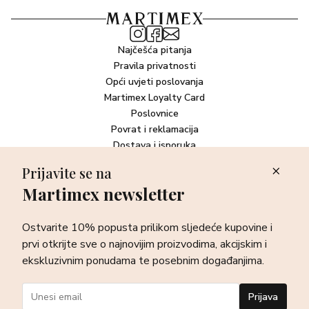
Najčešća pitanja
Pravila privatnosti
Opći uvjeti poslovanja
Martimex Loyalty Card
Poslovnice
Povrat i reklamacija
Dostava i isporuka
Plaćanje robe
Prijavite se na
Martimex newsletter
Newsletter
Ostvarite 10% popusta prilikom sljedeće kupovine i prvi otkrijte
Ostvarite 10% popusta prilikom sljedeće kupovine i
sve o najnovijim proizvodima, akcijskim i ekskluzivnim
ponudama te posebnim događanjima.
prvi otkrijte sve o najnovijim proizvodima, akcijskim i
ekskluzivnim ponudama te posebnim događanjima.
Prijava
Prijava