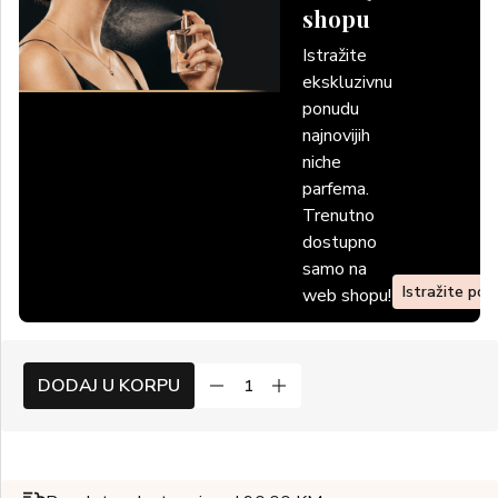
shopu
Istražite
ekskluzivnu
ponudu
najnovijih
niche
parfema.
Trenutno
dostupno
samo na
Istražite po
web shopu!
DODAJ U KORPU