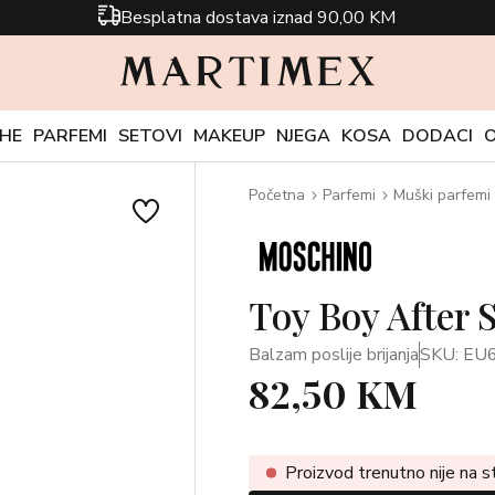
Besplatna dostava iznad 90,00 KM
CHE
PARFEMI
SETOVI
MAKEUP
NJEGA
KOSA
DODACI
Početna
Parfemi
Muški parfemi
Toy Boy After 
Balzam poslije brijanja
SKU: E
82,50 KM
Proizvod trenutno nije na s