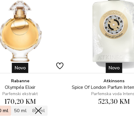
Novo
Novo
Rabanne
Atkinsons
Olympéa Elixir
Spice Of London Parfum Inte
Parfemski ekstrakt
Parfemska voda Inten
170,20 KM
523,30 KM
0 ml
50 ml
80 ml