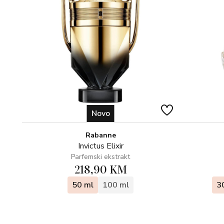
Novo
Rabanne
Invictus Elixir
Parfemski ekstrakt
218,90 KM
50 ml
100 ml
3