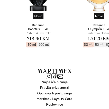
Novo
Novo
Rabanne
Rabanne
Invictus Elixir
Olympéa Elixi
Parfemski ekstrakt
Parfemski ekstra
218,90 KM
170,20 K
50 ml
100 ml
30 ml
50 ml
8
Najčešća pitanja
Pravila privatnosti
Opći uvjeti poslovanja
Martimex Loyalty Card
Poslovnice