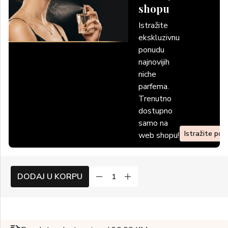
shopu
Istražite
ekskluzivnu
ponudu
najnovijih
niche
parfema.
Trenutno
dostupno
samo na
Istražite po
web shopu!
DODAJ U KORPU