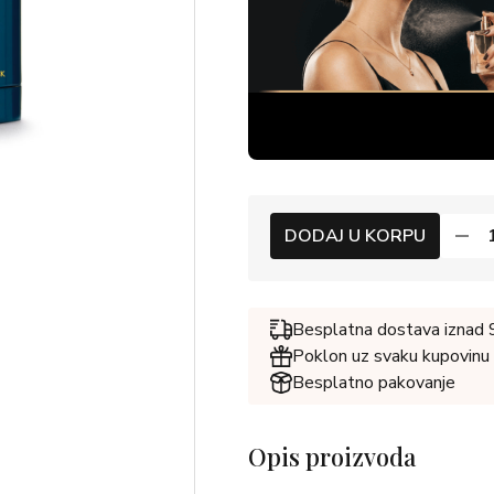
DODAJ U KORPU
Besplatna dostava iznad
Poklon uz svaku kupovinu
Besplatno pakovanje
Opis proizvoda