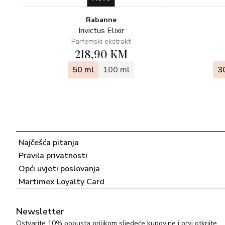
Rabanne
Invictus Elixir
Parfemski ekstrakt
218,90 KM
50 ml
100 ml
3
Najčešća pitanja
Pravila privatnosti
Opći uvjeti poslovanja
Martimex Loyalty Card
Newsletter
Ostvarite 10% popusta prilikom sljedeće kupovine i prvi otkrijte