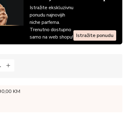
Istražite ekskluzivnu
ponudu najnovijih
niche parfema.
Trenutno dostupno
Istražite ponudu
samo na web shopu!
 90,00 KM