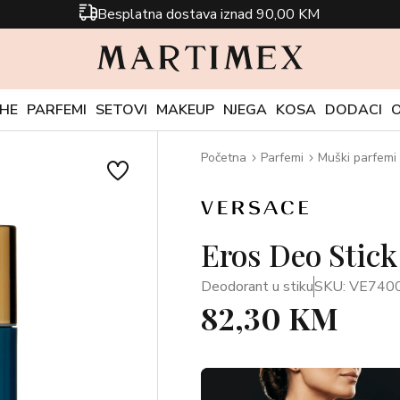
Besplatna dostava iznad 90,00 KM
CHE
PARFEMI
SETOVI
MAKEUP
NJEGA
KOSA
DODACI
Početna
Parfemi
Muški parfemi
Eros Deo Stick
Deodorant u stiku
SKU: VE740
82,30 KM