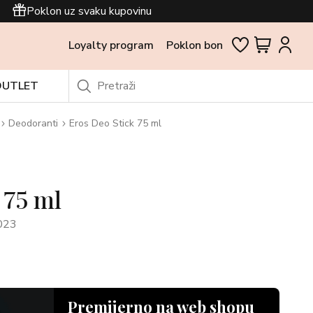
Poklon uz svaku kupovinu
Loyalty program
Poklon bon
OUTLET
Deodoranti
Eros Deo Stick 75 ml
 75 ml
023
Premijerno na web shopu