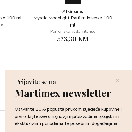
Atkinsons
nse 100 ml
Mystic Moonlight Parfum Intense 100
se
ml
Parfemska voda Intense
523,30 KM
Prijavite se na
Poslovnice
Martimex newsletter
Povrat i reklamacija
Dostava i isporuka
Plaćanje robe
Ostvarite 10% popusta prilikom sljedeće kupovine i
prvi otkrijte sve o najnovijim proizvodima, akcijskim i
ekskluzivnim ponudama te posebnim događanjima.