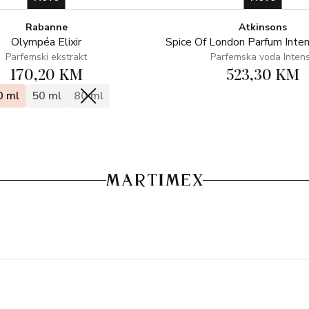
Rabanne
Atkinsons
Olympéa Elixir
Spice Of London Parfum Inte
Parfemski ekstrakt
Parfemska voda Inten
170,20 KM
523,30 KM
0 ml
50 ml
80 ml