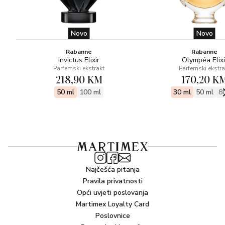
Novo
Novo
Rabanne
Rabanne
Invictus Elixir
Olympéa Elixi
Parfemski ekstrakt
Parfemski ekstra
218,90 KM
170,20 K
50 ml
100 ml
30 ml
50 ml
8
Najčešća pitanja
Pravila privatnosti
Opći uvjeti poslovanja
Martimex Loyalty Card
Poslovnice