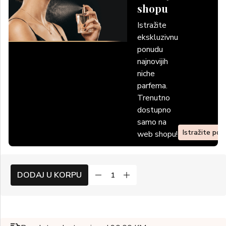
shopu
Istražite
ekskluzivnu
ponudu
najnovijih
niche
parfema.
Trenutno
dostupno
samo na
Istražite po
web shopu!
DODAJ U KORPU