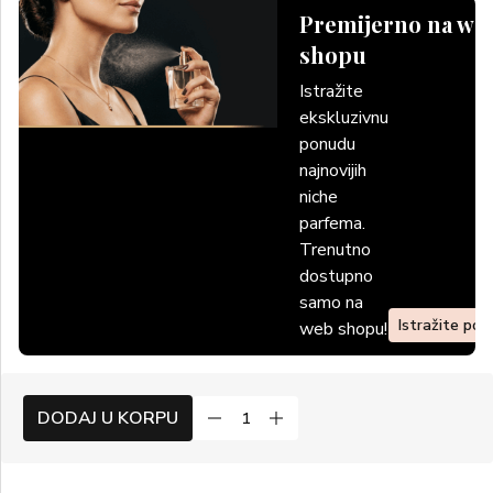
Premijerno na we
shopu
Istražite
ekskluzivnu
ponudu
najnovijih
niche
parfema.
Trenutno
dostupno
samo na
Istražite po
web shopu!
DODAJ U KORPU