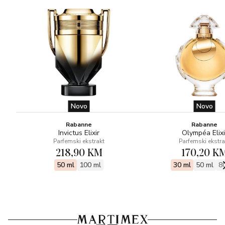
Novo
Novo
Rabanne
Rabanne
Invictus Elixir
Olympéa Elixi
Parfemski ekstrakt
Parfemski ekstra
218,90 KM
170,20 K
50 ml
100 ml
30 ml
50 ml
8