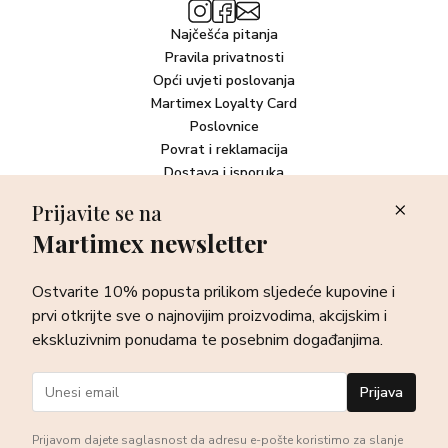
Najčešća pitanja
Pravila privatnosti
Opći uvjeti poslovanja
Martimex Loyalty Card
Poslovnice
Povrat i reklamacija
Dostava i isporuka
Plaćanje robe
Prijavite se na
Martimex newsletter
Newsletter
Ostvarite 10% popusta prilikom sljedeće kupovine i prvi otkrijte
Ostvarite 10% popusta prilikom sljedeće kupovine i
sve o najnovijim proizvodima, akcijskim i ekskluzivnim
ponudama te posebnim događanjima.
prvi otkrijte sve o najnovijim proizvodima, akcijskim i
ekskluzivnim ponudama te posebnim događanjima.
Prijava
Prijava
Prijavom dajete saglasnost da adresu e-pošte koristimo za slanje