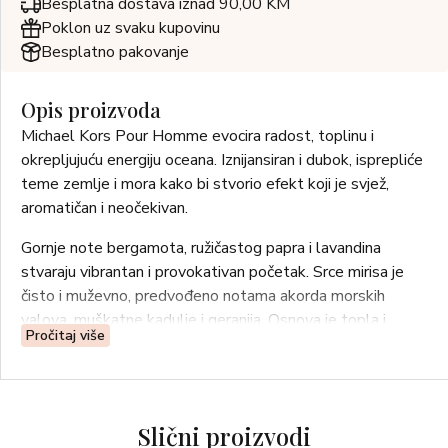
Besplatna dostava iznad 90,00 KM
Poklon uz svaku kupovinu
Besplatno pakovanje
Opis proizvoda
Michael Kors Pour Homme evocira radost, toplinu i
okrepljujuću energiju oceana. Iznijansiran i dubok, isprepliće
teme zemlje i mora kako bi stvorio efekt koji je svjež,
aromatičan i neočekivan.
Gornje note bergamota, ružičastog papra i lavandina
stvaraju vibrantan i provokativan početak. Srce mirisa je
čisto i muževno, predvođeno notama akorda morskih
valova, muškatne kadulje i geranija. Osnova je topla i
Pročitaj više
baršunasta, s donjim notama pačulija, vetivera i sivog
jantara. Snažan i dugotrajan, ovaj drveno začinski citrusni
miris odražava modernu mušku energiju.
Slični proizvodi