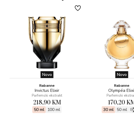
Novo
Novo
Rabanne
Rabanne
Invictus Elixir
Olympéa Elixi
Parfemski ekstrakt
Parfemski ekstra
218,90 KM
170,20 K
50 ml
100 ml
30 ml
50 ml
8