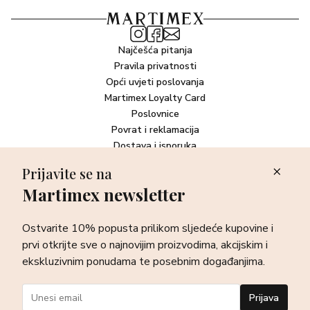
Najčešća pitanja
Pravila privatnosti
Opći uvjeti poslovanja
Martimex Loyalty Card
Poslovnice
Povrat i reklamacija
Dostava i isporuka
Plaćanje robe
Prijavite se na
Martimex newsletter
Newsletter
Ostvarite 10% popusta prilikom sljedeće kupovine i prvi otkrijte
Ostvarite 10% popusta prilikom sljedeće kupovine i
sve o najnovijim proizvodima, akcijskim i ekskluzivnim
ponudama te posebnim događanjima.
prvi otkrijte sve o najnovijim proizvodima, akcijskim i
ekskluzivnim ponudama te posebnim događanjima.
Prijava
Prijava