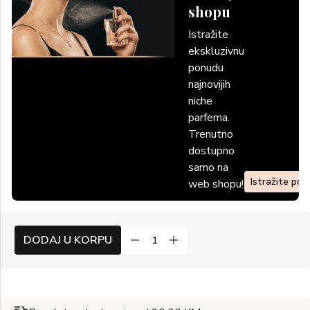
shopu
Istražite
ekskluzivnu
ponudu
najnovijih
niche
parfema.
Trenutno
dostupno
samo na
Istražite po
web shopu!
DODAJ U KORPU