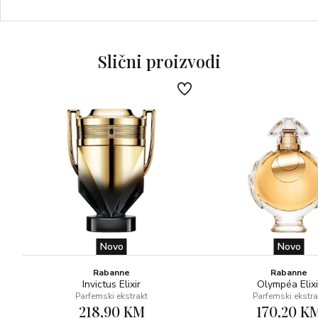
Moderan spoj bijelog drveća donosi svjetlost dubini i
elegantan karakter vetivera
Slični proizvodi
Novo
Novo
Rabanne
Rabanne
Invictus Elixir
Olympéa Elixi
Parfemski ekstrakt
Parfemski ekstra
218,90 KM
170,20 K