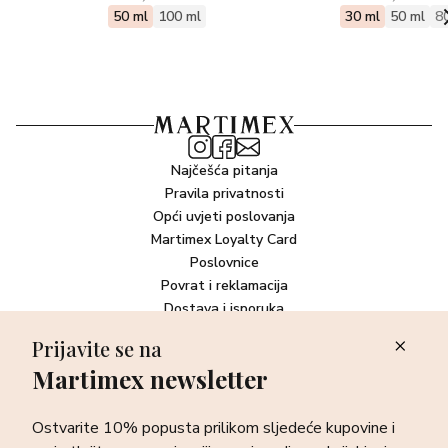
50 ml
100 ml
30 ml
50 ml
8
Najčešća pitanja
Pravila privatnosti
Opći uvjeti poslovanja
Martimex Loyalty Card
Poslovnice
Povrat i reklamacija
Dostava i isporuka
Plaćanje robe
Prijavite se na
Martimex newsletter
Newsletter
Ostvarite 10% popusta prilikom sljedeće kupovine i prvi otkrijte
Ostvarite 10% popusta prilikom sljedeće kupovine i
sve o najnovijim proizvodima, akcijskim i ekskluzivnim