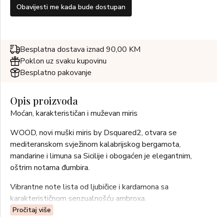
Obavijesti me kada bude dostupan
Besplatna dostava iznad 90,00 KM
Poklon uz svaku kupovinu
Besplatno pakovanje
Opis proizvoda
Moćan, karakterističan i muževan miris
WOOD, novi muški miris by Dsquared2, otvara se
mediteranskom svježinom kalabrijskog bergamota,
mandarine i limuna sa Sicilije i obogaćen je elegantnim,
oštrim notama đumbira.
Vibrantne note lista od ljubičice i kardamona sa
karakterističnom senzualnošću ambroxa.
Pročitaj više