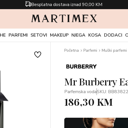
Besplatna dostava iznad 90,00 KM
CHE
PARFEMI
SETOVI
MAKEUP
NJEGA
KOSA
DODACI
Početna
Parfemi
Muški parfemi
Mr Burberry E
Parfemska voda
SKU: BB8382
186,30 KM