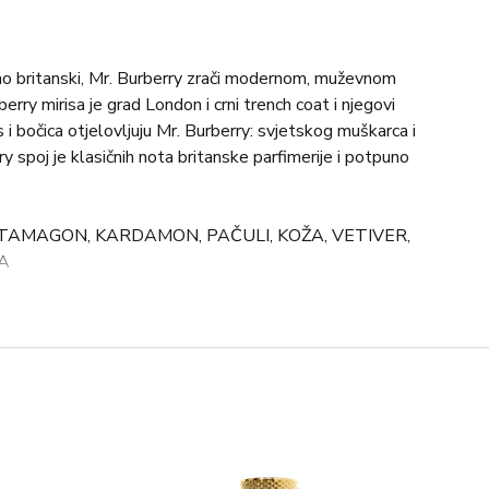
o britanski, Mr. Burberry zrači modernom, muževnom
erry mirisa je grad London i crni trench coat i njegovi
is i bočica otjelovljuju Mr. Burberry: svjetskog muškarca i
ry spoj je klasičnih nota britanske parfimerije i potpuno
 TAMAGON, KARDAMON, PAČULI, KOŽA, VETIVER,
A