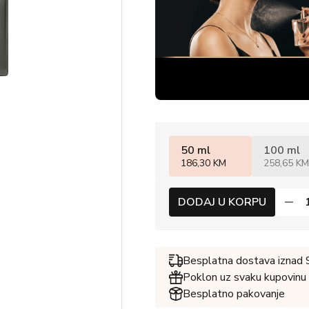
50 ml
100 ml
186,30 KM
258,65 KM
DODAJ U KORPU
Besplatna dostava iznad
Poklon uz svaku kupovinu
Besplatno pakovanje