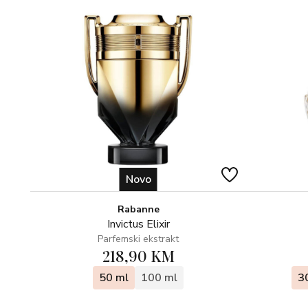
Novo
Rabanne
Invictus Elixir
Parfemski ekstrakt
218,90 KM
50 ml
100 ml
3