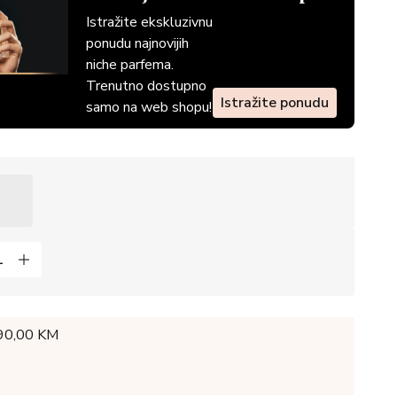
Istražite ekskluzivnu
ponudu najnovijih
niche parfema.
Trenutno dostupno
Istražite ponudu
samo na web shopu!
 90,00 KM