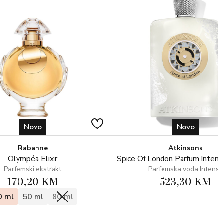
Novo
Novo
Rabanne
Atkinsons
Olympéa Elixir
Spice Of London Parfum Inte
Parfemski ekstrakt
Parfemska voda Inten
170,20 KM
523,30 KM
0 ml
50 ml
80 ml