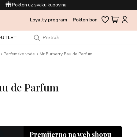
Poklon uz svaku kupovinu
Loyalty program
Poklon bon
OUTLET
Parfemske vode
Mr Burberry Eau de Parfum
au de Parfum
2
Premijerno na web shopu