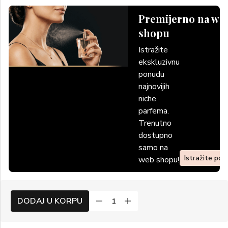
Premijerno na we
shopu
Istražite
ekskluzivnu
ponudu
najnovijih
niche
parfema.
Trenutno
dostupno
samo na
Istražite po
web shopu!
DODAJ U KORPU