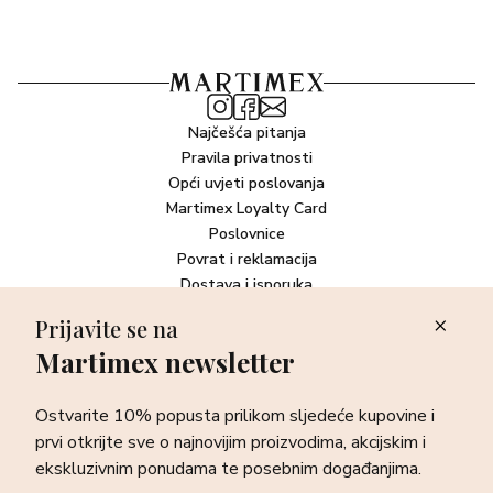
Najčešća pitanja
Pravila privatnosti
Opći uvjeti poslovanja
Martimex Loyalty Card
Poslovnice
Povrat i reklamacija
Dostava i isporuka
Plaćanje robe
Prijavite se na
Martimex newsletter
Newsletter
Ostvarite 10% popusta prilikom sljedeće kupovine i prvi otkrijte
Ostvarite 10% popusta prilikom sljedeće kupovine i
sve o najnovijim proizvodima, akcijskim i ekskluzivnim
ponudama te posebnim događanjima.
prvi otkrijte sve o najnovijim proizvodima, akcijskim i
ekskluzivnim ponudama te posebnim događanjima.
Prijava