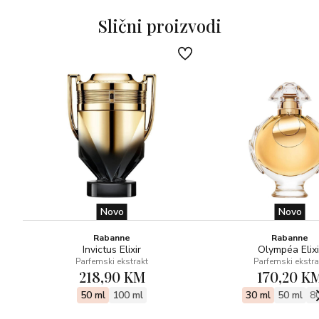
Bazne note u tonalitetima mošusa, pačulija i senzualnog
Slični proizvodi
ambera.
Novo
Novo
Rabanne
Rabanne
Invictus Elixir
Olympéa Elixi
Parfemski ekstrakt
Parfemski ekstra
218,90 KM
170,20 K
50 ml
100 ml
30 ml
50 ml
8