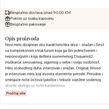
Besplatna dostava iznad 90,00 KM
Poklon uz svaku kupovinu
Besplatno pakovanje
Opis proizvoda
Novi miris dizajniran oko karakteristika drva – snažan i čvrst
sa kompleksnom strukturom koja ga čini jedinstvenim i
neponovljivim i koja definira suvremenog Dsquared2
muškarca: senzualnog, sigurnog u sebe i svoju osobnost.
Miris slobodnog duha, intenzivan i snažan. Original Wood
je intenzivan miris koji evocira elemente prirode. Prirodne i
smirujuće note listova ljubičice i tekuće svježine vodenog
akorda vibriraju uz note kardamoma.
Pročitaj više
Note srca jezgra su i karakter mirisa – cedar, srebrna jela i
vetiver sa Haitija.