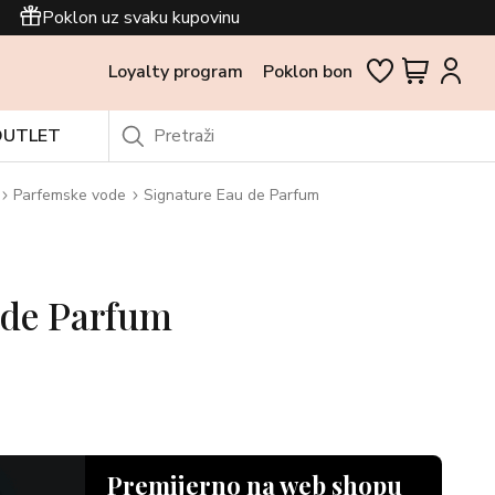
Poklon uz svaku kupovinu
Loyalty program
Poklon bon
OUTLET
Parfemske vode
Signature Eau de Parfum
 de Parfum
Premijerno na web shopu