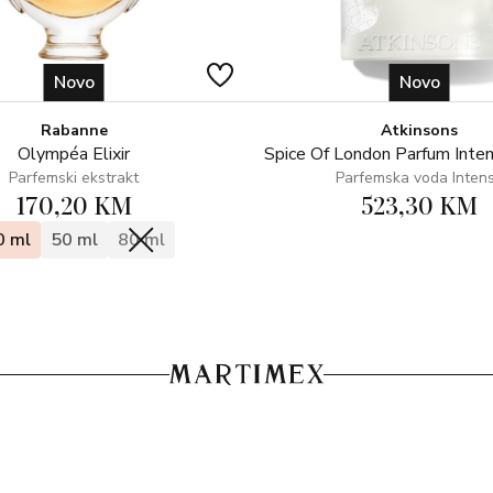
Novo
Novo
Rabanne
Atkinsons
Olympéa Elixir
Spice Of London Parfum Inte
Parfemski ekstrakt
Parfemska voda Inten
170,20 KM
523,30 KM
0 ml
50 ml
80 ml