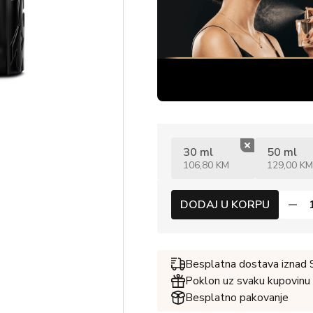
30 ml
50 ml
106,80 KM
129,00 KM
DODAJ U KORPU
Besplatna dostava iznad
Poklon uz svaku kupovinu
Besplatno pakovanje