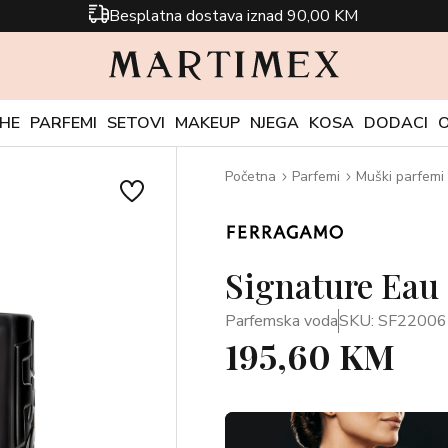
Besplatna dostava iznad 90,00 KM
CHE
PARFEMI
SETOVI
MAKEUP
NJEGA
KOSA
DODACI
Početna
Parfemi
Muški parfemi
Signature Eau
Parfemska voda
SKU: SF22006
195,60 KM