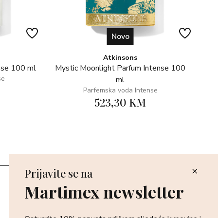
Novo
Atkinsons
nse 100 ml
Mystic Moonlight Parfum Intense 100
se
ml
Parfemska voda Intense
523,30 KM
Prijavite se na
Poslovnice
Martimex newsletter
Povrat i reklamacija
Dostava i isporuka
Plaćanje robe