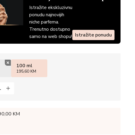
Istražite ekskluzivnu
ponudu najnovijih
niche parfema.
Trenutno dostupno
Istražite ponudu
samo na web shopu!
100 ml
195,60 KM
 90,00 KM