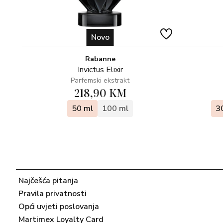
Novo
Rabanne
Invictus Elixir
Parfemski ekstrakt
218,90 KM
50 ml
100 ml
3
Najčešća pitanja
Pravila privatnosti
Opći uvjeti poslovanja
Martimex Loyalty Card