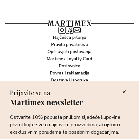
42090 (BLUE 1), BENZYL ALCOHOL.
Najčešća pitanja
Pravila privatnosti
Opći uvjeti poslovanja
Martimex Loyalty Card
Poslovnice
Povrat i reklamacija
Dostava i isporuka
Plaćanje robe
Prijavite se na
Martimex newsletter
Newsletter
Ostvarite 10% popusta prilikom sljedeće kupovine i prvi otkrijte
Ostvarite 10% popusta prilikom sljedeće kupovine i
sve o najnovijim proizvodima, akcijskim i ekskluzivnim
ponudama te posebnim događanjima.
prvi otkrijte sve o najnovijim proizvodima, akcijskim i
ekskluzivnim ponudama te posebnim događanjima.
Prijava