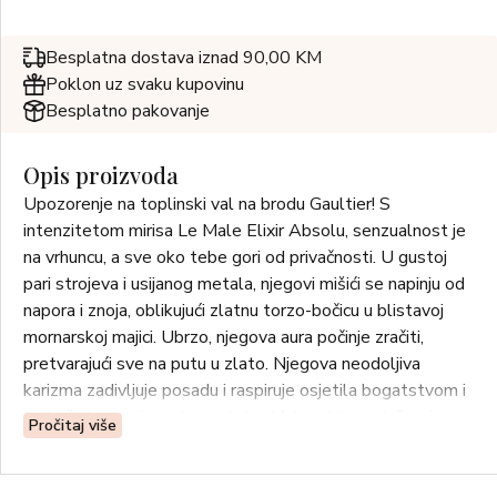
Besplatna dostava iznad 90,00 KM
Poklon uz svaku kupovinu
Besplatno pakovanje
Opis proizvoda
Upozorenje na toplinski val na brodu Gaultier! S
intenzitetom mirisa Le Male Elixir Absolu, senzualnost je
na vrhuncu, a sve oko tebe gori od privačnosti. U gustoj
pari strojeva i usijanog metala, njegovi mišići se napinju od
napora i znoja, oblikujući zlatnu torzo-bočicu u blistavoj
mornarskoj majici. Ubrzo, njegova aura počinje zračiti,
pretvarajući sve na putu u zlato. Njegova neodoljiva
karizma zadivljuje posadu i raspiruje osjetila bogatstvom i
raskoši. Legendarnu lavandu Le Male mirisa pojačavaju
Pročitaj više
senzualna šljiva i raskošni tonka grah. Strastvena želja
tjera emocije do krajnjih granica. Neka vas plamen ove