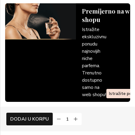
Premijerno na we
shopu
Istražite
ekskluzivnu
ponudu
najnovijih
niche
parfema.
Trenutno
dostupno
samo na
Istražite po
web shopu!
DODAJ U KORPU