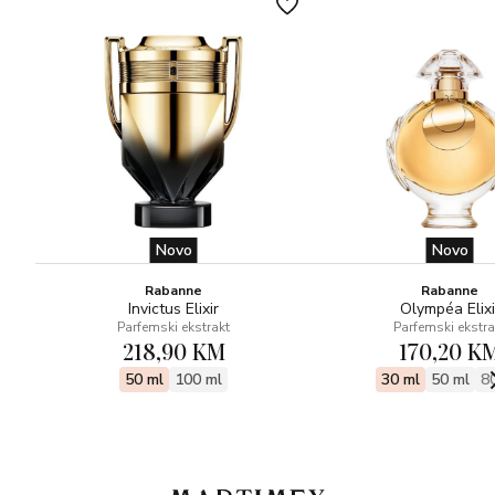
Novo
Novo
Rabanne
Rabanne
Invictus Elixir
Olympéa Elixi
Parfemski ekstrakt
Parfemski ekstra
218,90 KM
170,20 K
50 ml
100 ml
30 ml
50 ml
8