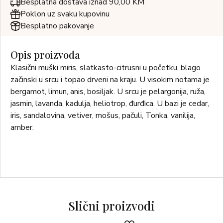
Besplatna dostava iznad 90,00 KM
Poklon uz svaku kupovinu
Besplatno pakovanje
Opis proizvoda
Klasični muški miris, slatkasto-citrusni u početku, blago
začinski u srcu i topao drveni na kraju. U visokim notama je
bergamot, limun, anis, bosiljak. U srcu je pelargonija, ruža,
jasmin, lavanda, kadulja, heliotrop, đurđica. U bazi je cedar,
iris, sandalovina, vetiver, mošus, pačuli, Tonka, vanilija,
amber.
Slični proizvodi