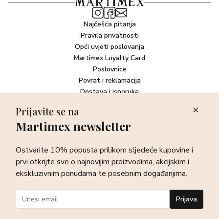
Najčešća pitanja
Pravila privatnosti
Opći uvjeti poslovanja
Martimex Loyalty Card
Poslovnice
Povrat i reklamacija
Dostava i isporuka
Plaćanje robe
Prijavite se na
Martimex newsletter
Newsletter
Ostvarite 10% popusta prilikom sljedeće kupovine i prvi otkrijte
Ostvarite 10% popusta prilikom sljedeće kupovine i
sve o najnovijim proizvodima, akcijskim i ekskluzivnim
ponudama te posebnim događanjima.
prvi otkrijte sve o najnovijim proizvodima, akcijskim i
ekskluzivnim ponudama te posebnim događanjima.
Prijava
Prijava