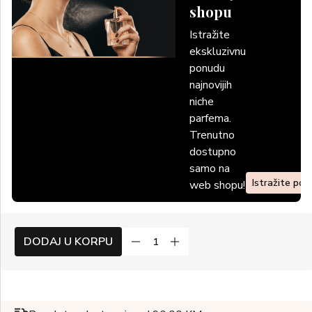
shopu
Istražite
ekskluzivnu
ponudu
najnovijih
niche
parfema.
Trenutno
dostupno
samo na
Istražite po
web shopu!
DODAJ U KORPU