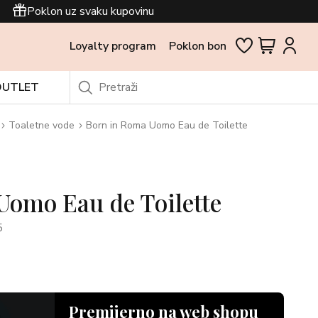
Poklon uz svaku kupovinu
Loyalty program
Poklon bon
OUTLET
Toaletne vode
Born in Roma Uomo Eau de Toilette
Uomo Eau de Toilette
5
Premijerno na web shopu