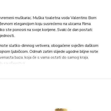
suvremeni muškarac. Muška toaletna voda Valentino Born
evnom elegancijom koju susrećemo na ulicama Rima.
ko ste ponosni na svoje korijene. Svaki će dan postati
jednosti.
e note slatko-dimnog vetivera, obogaćene svježim daškom
pojnom ljubičicom. Odmah zatim slijede ugodne biljne note
Drvenasta baza, koja će s vama ostati do samog kraja,
do savršenstva.