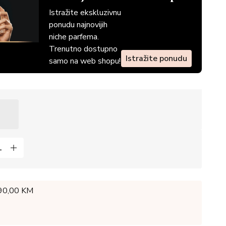
Istražite ekskluzivnu
ponudu najnovijih
niche parfema.
Trenutno dostupno
Istražite ponudu
samo na web shopu!
 90,00 KM