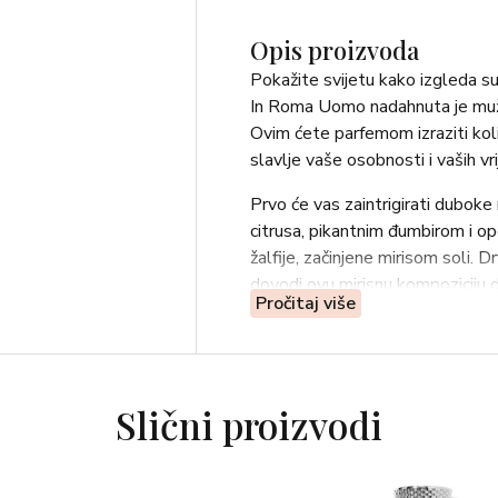
Opis proizvoda
Pokažite svijetu kako izgleda 
In Roma Uomo nadahnuta je muž
Ovim ćete parfemom izraziti koli
slavlje vaše osobnosti i vaših vri
Prvo će vas zaintrigirati dubok
citrusa, pikantnim đumbirom i o
žalfije, začinjene mirisom soli. 
dovodi ovu mirisnu kompoziciju 
Pročitaj više
Slični proizvodi