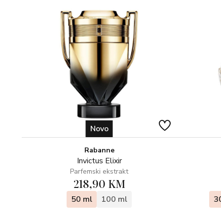
Novo
Rabanne
Invictus Elixir
Parfemski ekstrakt
218,90 KM
50 ml
100 ml
3