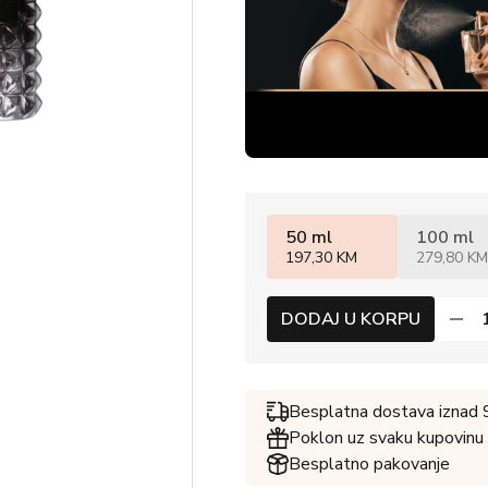
50 ml
100 ml
197,30 KM
279,80 KM
DODAJ U KORPU
Besplatna dostava iznad
Poklon uz svaku kupovinu
Besplatno pakovanje