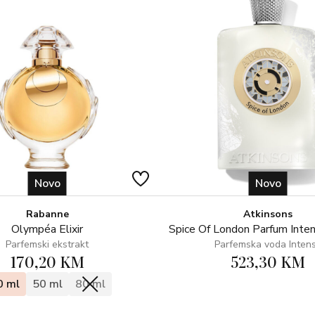
Novo
Novo
Rabanne
Atkinsons
Olympéa Elixir
Spice Of London Parfum Inte
Parfemski ekstrakt
Parfemska voda Inten
170,20 KM
523,30 KM
0 ml
50 ml
80 ml