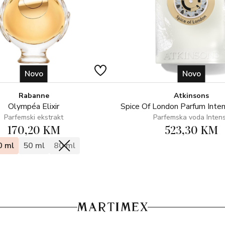
Novo
Novo
Rabanne
Atkinsons
Olympéa Elixir
Spice Of London Parfum Inte
Parfemski ekstrakt
Parfemska voda Inten
170,20 KM
523,30 KM
0 ml
50 ml
80 ml