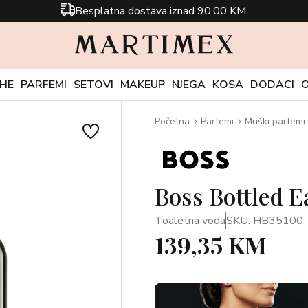
Besplatna dostava iznad 90,00 KM
CHE
PARFEMI
SETOVI
MAKEUP
NJEGA
KOSA
DODACI
Početna
Parfemi
Muški parfemi
Boss Bottled E
Toaletna voda
SKU: HB35100
139,35 KM