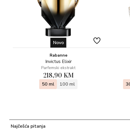
Novo
Rabanne
Invictus Elixir
Parfemski ekstrakt
218,90 KM
50 ml
100 ml
3
Najčešća pitanja