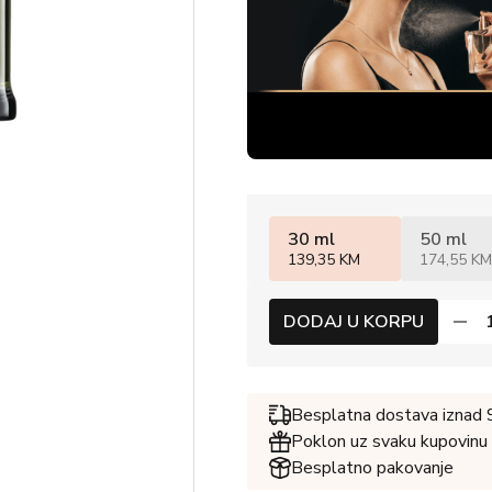
30 ml
50 ml
139,35 KM
174,55 KM
DODAJ U KORPU
Besplatna dostava iznad
Poklon uz svaku kupovinu
Besplatno pakovanje