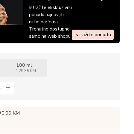
Istražite ekskluzivnu
ponudu najnovijih
niche parfema.
Trenutno dostupno
Istražite ponudu
samo na web shopu!
100 ml
229,35 KM
 90,00 KM